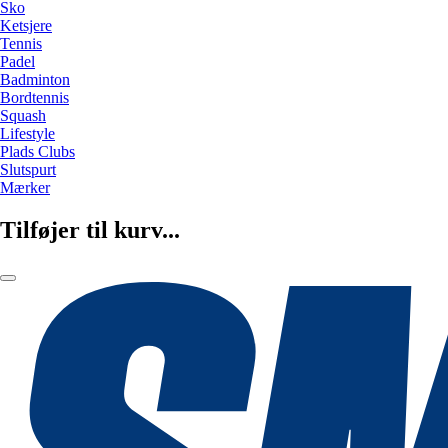
Sko
Ketsjere
Tennis
Padel
Badminton
Bordtennis
Squash
Lifestyle
Plads Clubs
Slutspurt
Mærker
Tilføjer til kurv...