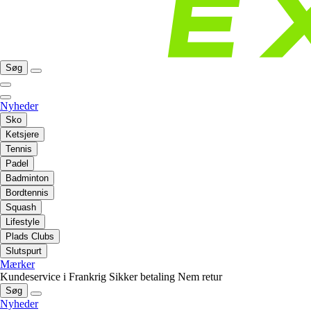
Søg
Nyheder
Sko
Ketsjere
Tennis
Padel
Badminton
Bordtennis
Squash
Lifestyle
Plads Clubs
Slutspurt
Mærker
Kundeservice i Frankrig
Sikker betaling
Nem retur
Søg
Nyheder