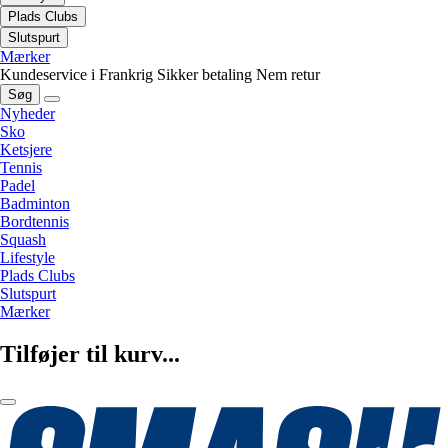
Plads Clubs
Slutspurt
Mærker
Kundeservice i Frankrig
Sikker betaling
Nem retur
Søg
Nyheder
Sko
Ketsjere
Tennis
Padel
Badminton
Bordtennis
Squash
Lifestyle
Plads Clubs
Slutspurt
Mærker
Tilføjer til kurv...