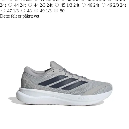
24t
44
24t
44 2/3
24t
45 1/3
24t
46
24t
46 2/3
24t
47 1/3
48
49 1/3
50
Dette felt er påkrævet