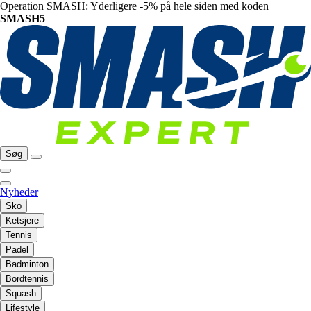
Operation SMASH: Yderligere -5% på hele siden med koden
SMASH5
Søg
Nyheder
Sko
Ketsjere
Tennis
Padel
Badminton
Bordtennis
Squash
Lifestyle