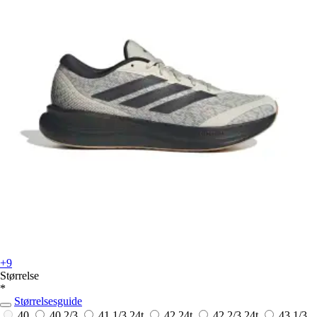
+9
Størrelse
*
Størrelsesguide
40
40 2/3
41 1/3
24t
42
24t
42 2/3
24t
43 1/3