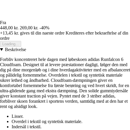
Fra
448,00 kr.
269,00 kr.
-40%
+13,45 kr.
gives til din naeste ordre
Krediteres efter bekraeftelse af din
ordre
Loading...
Beskrivelse
Forbliv koncentreret hele dagen med løbeskoen adidas Runfalcon 6
Cloudfoam. Designet til at levere præstationer dagligt, følger den med
dig på dine morgenløb og i dine hverdagaktiviteter med en afbalanceret
og pålidelig fornemmelse. Overdelen i tekstil og syntetisk materiale
sikrer lethed og åndbarhed. Cloudfoam-dæmpningen giver en
komfortabel fornemmelse fra første berøring og ved hvert skridt, for en
ultra-glidende gang med ekstra dæmpning. Den solide gummiydersåle
giver konstant traction på vejen. Pyntet med de 3 striber adidas,
forbliver skoen forankret i sportens verden, samtidig med at den har et
rent og alsidigt look.
Lisser.
Overdel i tekstil og syntetisk materiale.
Indersål i tekstil.