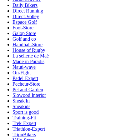
Daily Bikers
Direct Running
Direct-Volley
Espace Golf
Foot-Store
Galop Store
Golf and co
Handball-Store
House of Rugby
La sellerie de Maé
Made in Paradis
Nauti-wave
On-Fight
Padel-Expert
Pecheur-Store
Pet and Garden
Slowood Interior
Sneak'In
Sneakids
Sport is good
Training-Fit
Trek-Expert
Triathlon-Expert
TripnBikers