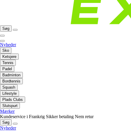
Søg
Nyheder
Sko
Ketsjere
Tennis
Padel
Badminton
Bordtennis
Squash
Lifestyle
Plads Clubs
Slutspurt
Mærker
Kundeservice i Frankrig
Sikker betaling
Nem retur
Søg
Nyheder