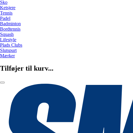
Sko
Ketsjere
Tennis
Padel
Badminton
Bordtennis
Squash
Lifestyle
Plads Clubs
Slutspurt
Mærker
Tilføjer til kurv...