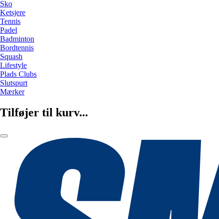
Sko
Ketsjere
Tennis
Padel
Badminton
Bordtennis
Squash
Lifestyle
Plads Clubs
Slutspurt
Mærker
Tilføjer til kurv...