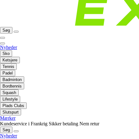
Søg
Nyheder
Sko
Ketsjere
Tennis
Padel
Badminton
Bordtennis
Squash
Lifestyle
Plads Clubs
Slutspurt
Mærker
Kundeservice i Frankrig
Sikker betaling
Nem retur
Søg
Nyheder