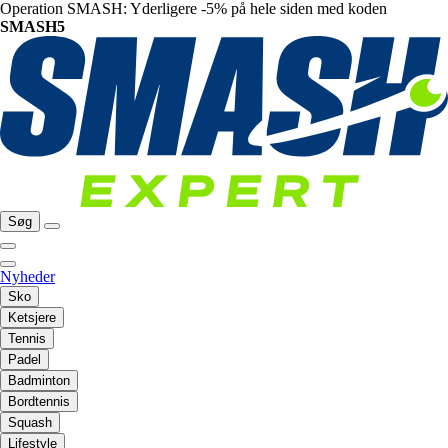
Operation SMASH: Yderligere -5% på hele siden med koden
SMASH5
Søg
Nyheder
Sko
Ketsjere
Tennis
Padel
Badminton
Bordtennis
Squash
Lifestyle