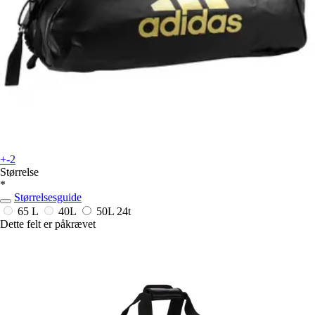
+-2
Størrelse
*
Størrelsesguide
65 L
40L
50L
24t
Dette felt er påkrævet