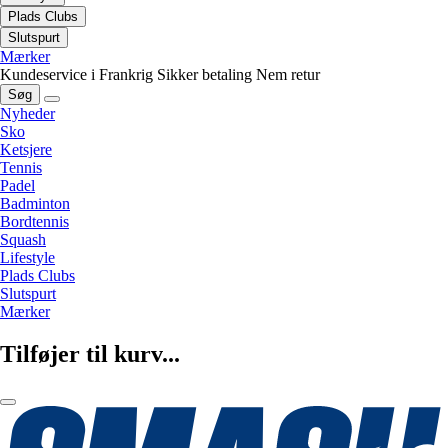
Plads Clubs
Slutspurt
Mærker
Kundeservice i Frankrig
Sikker betaling
Nem retur
Søg
Nyheder
Sko
Ketsjere
Tennis
Padel
Badminton
Bordtennis
Squash
Lifestyle
Plads Clubs
Slutspurt
Mærker
Tilføjer til kurv...