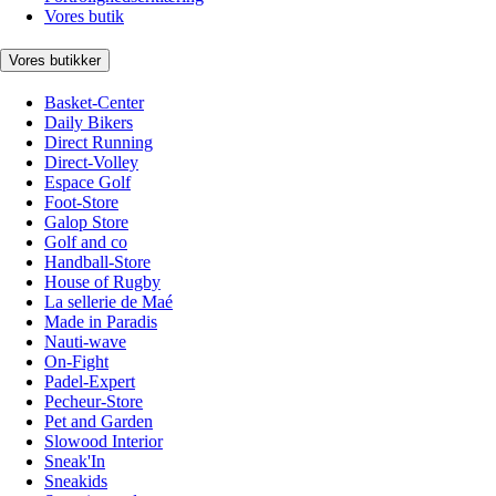
Vores butik
Vores butikker
Basket-Center
Daily Bikers
Direct Running
Direct-Volley
Espace Golf
Foot-Store
Galop Store
Golf and co
Handball-Store
House of Rugby
La sellerie de Maé
Made in Paradis
Nauti-wave
On-Fight
Padel-Expert
Pecheur-Store
Pet and Garden
Slowood Interior
Sneak'In
Sneakids