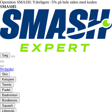
Operation SMASH: Yderligere -5% på hele siden med koden
SMASH5
Søg
Nyheder
Sko
Ketsjere
Tennis
Padel
Badminton
Bordtennis
Squash
Lifestyle