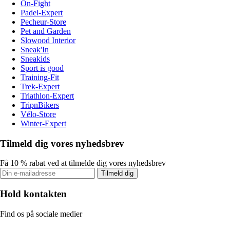
On-Fight
Padel-Expert
Pecheur-Store
Pet and Garden
Slowood Interior
Sneak'In
Sneakids
Sport is good
Training-Fit
Trek-Expert
Triathlon-Expert
TripnBikers
Vélo-Store
Winter-Expert
Tilmeld dig vores nyhedsbrev
Få 10 % rabat ved at tilmelde dig vores nyhedsbrev
Tilmeld dig
Hold kontakten
Find os på sociale medier