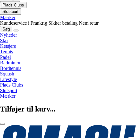
Plads Clubs
Slutspurt
Mærker
Kundeservice i Frankrig
Sikker betaling
Nem retur
Søg
Nyheder
Sko
Ketsjere
Tennis
Padel
Badminton
Bordtennis
Squash
Lifestyle
Plads Clubs
Slutspurt
Mærker
Tilføjer til kurv...