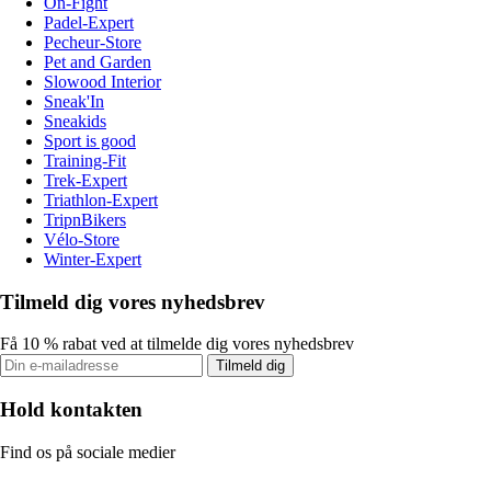
On-Fight
Padel-Expert
Pecheur-Store
Pet and Garden
Slowood Interior
Sneak'In
Sneakids
Sport is good
Training-Fit
Trek-Expert
Triathlon-Expert
TripnBikers
Vélo-Store
Winter-Expert
Tilmeld dig vores nyhedsbrev
Få 10 % rabat ved at tilmelde dig vores nyhedsbrev
Tilmeld dig
Hold kontakten
Find os på sociale medier