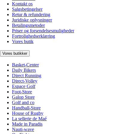
Kontakt os
Salgsbetingelser
Retur & refundering
Juridiske oplysninger
Betalingsmetoder
Priser og forsendelsesmuligheder
Fortrolighedserklæring
Vores butik
Vores butikker
Basket-Center
Daily Bikers
Direct Running
Direct-Volley
Espace Golf
Foot-Store
Galop Store
Golf and co
Handball-Store
House of Rugby
La sellerie de Maé
Made in Paradis
Nauti-wave