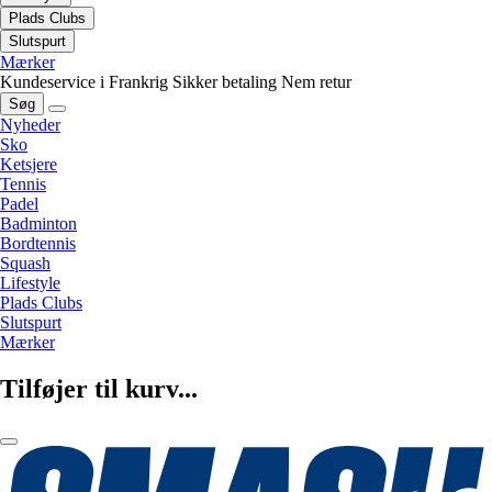
Plads Clubs
Slutspurt
Mærker
Kundeservice i Frankrig
Sikker betaling
Nem retur
Søg
Nyheder
Sko
Ketsjere
Tennis
Padel
Badminton
Bordtennis
Squash
Lifestyle
Plads Clubs
Slutspurt
Mærker
Tilføjer til kurv...