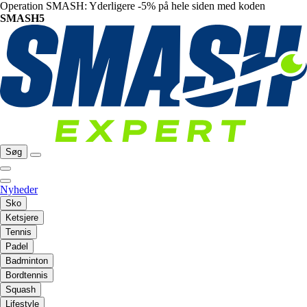
Operation SMASH: Yderligere -5% på hele siden med koden
SMASH5
Søg
Nyheder
Sko
Ketsjere
Tennis
Padel
Badminton
Bordtennis
Squash
Lifestyle