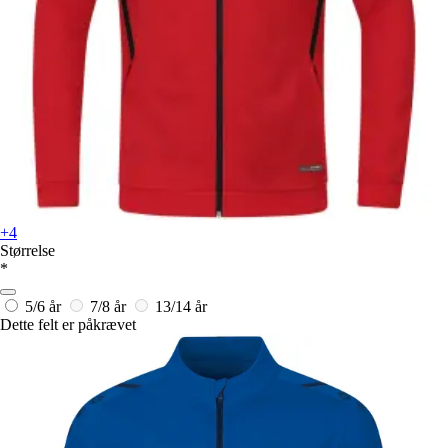
+4
Størrelse
*
5/6 år
7/8 år
13/14 år
Dette felt er påkrævet