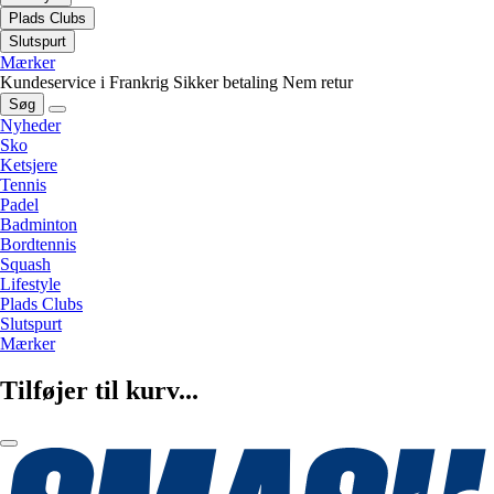
Plads Clubs
Slutspurt
Mærker
Kundeservice i Frankrig
Sikker betaling
Nem retur
Søg
Nyheder
Sko
Ketsjere
Tennis
Padel
Badminton
Bordtennis
Squash
Lifestyle
Plads Clubs
Slutspurt
Mærker
Tilføjer til kurv...