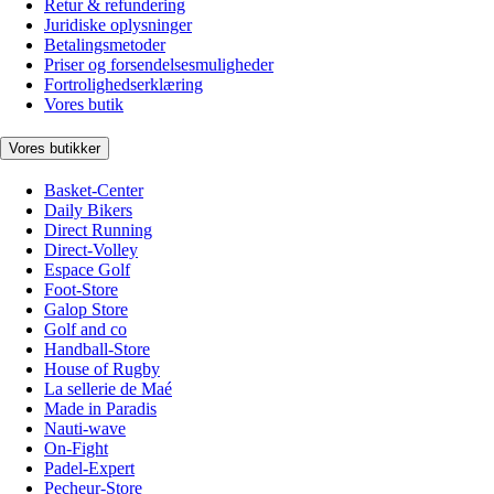
Retur & refundering
Juridiske oplysninger
Betalingsmetoder
Priser og forsendelsesmuligheder
Fortrolighedserklæring
Vores butik
Vores butikker
Basket-Center
Daily Bikers
Direct Running
Direct-Volley
Espace Golf
Foot-Store
Galop Store
Golf and co
Handball-Store
House of Rugby
La sellerie de Maé
Made in Paradis
Nauti-wave
On-Fight
Padel-Expert
Pecheur-Store