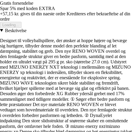
Gratis forsendelse
Spar 5%
med koden
EXTRA
+57,15 kr.
gives til din naeste ordre
Krediteres efter bekraeftelse af din
ordre
Loading...
Beskrivelse
Designet til volleyballspillere, der ønsker at hoppe højere og bevæge
sig hurtigere, tilbyder denne model den perfekte blanding af let
dæmpning, stabilitet og greb. Den nye RENO WOVEN overdel og
den femlagede struktur giver en bedre pasform, samtidig med at den
holder en ultralet vægt på 295 g pr. sko (størrelse 27.0 cm). Udstyret
med MIZUNO ENERZY NXT teknologi i mellemsålen og MIZUNO
ENERZY xp teknologi i indersålen, tilbyder skoen en fleksibilitet,
energiretur og reaktivitet, der er enestående for eksplosive spring.
MIZUNO WAVE teknologien sikrer både stabilitet og fremdrift,
hvilket hjælper spillerne med at bevæge sig glat og effektivt på banen.
Desuden øger den forbedrede XG Rubber ydersål grebet med 17%
sammenlignet med tidligere modeller. ① Søger efter bedre pasform og
lette præstationer Det nye materiale RENO WOVEN er blevet
vedtaget som hovedmateriale til overdelen. Den nye femlagede struktur
i overdelen forbedrer pasformen og letheden. ② DynaEyelet
indpakning Den store slidsstruktur af snørerne skaber en omsluttende
pasform, der omfavner hele foden. ③ mizuno enerzy nxt/mizuno
enerzy xp Denne sko tilbyder blød dæmpning og høj energiretur takket