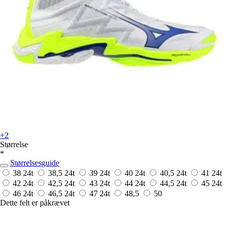
+2
Størrelse
*
Størrelsesguide
38
24t
38,5
24t
39
24t
40
24t
40,5
24t
41
24t
42
24t
42,5
24t
43
24t
44
24t
44,5
24t
45
24t
46
24t
46,5
24t
47
24t
48,5
50
Dette felt er påkrævet