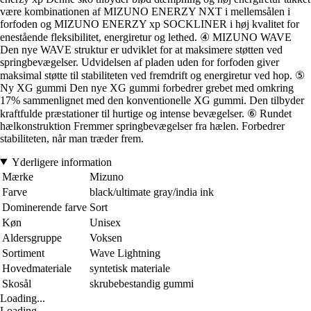
være kombinationen af MIZUNO ENERZY NXT i mellemsålen i
forfoden og MIZUNO ENERZY xp SOCKLINER i høj kvalitet for
enestående fleksibilitet, energiretur og lethed. ④ MIZUNO WAVE
Den nye WAVE struktur er udviklet for at maksimere støtten ved
springbevægelser. Udvidelsen af pladen uden for forfoden giver
maksimal støtte til stabiliteten ved fremdrift og energiretur ved hop. ⑤
Ny XG gummi Den nye XG gummi forbedrer grebet med omkring
17% sammenlignet med den konventionelle XG gummi. Den tilbyder
kraftfulde præstationer til hurtige og intense bevægelser. ⑥ Rundet
hælkonstruktion Fremmer springbevægelser fra hælen. Forbedrer
stabiliteten, når man træder frem.
Yderligere information
Mærke
Mizuno
Farve
black/ultimate gray/india ink
Dominerende farve
Sort
Køn
Unisex
Aldersgruppe
Voksen
Sortiment
Wave Lightning
Hovedmateriale
syntetisk materiale
Skosål
skrubebestandig gummi
Loading...
Loading...