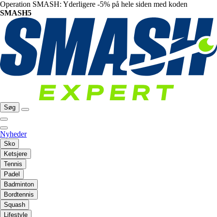
Operation SMASH: Yderligere -5% på hele siden med koden
SMASH5
Søg
Nyheder
Sko
Ketsjere
Tennis
Padel
Badminton
Bordtennis
Squash
Lifestyle