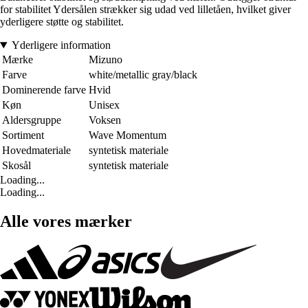
for stabilitet Ydersålen strækker sig udad ved lilletåen, hvilket giver
yderligere støtte og stabilitet.
Yderligere information
Mærke
Mizuno
Farve
white/metallic gray/black
Dominerende farve
Hvid
Køn
Unisex
Aldersgruppe
Voksen
Sortiment
Wave Momentum
Hovedmateriale
syntetisk materiale
Skosål
syntetisk materiale
Loading...
Loading...
Alle vores mærker