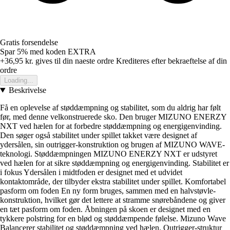
Gratis forsendelse
Spar 5%
med koden
EXTRA
+36,95 kr.
gives til din naeste ordre
Krediteres efter bekraeftelse af din
ordre
Loading...
Beskrivelse
Få en oplevelse af støddæmpning og stabilitet, som du aldrig har følt
før, med denne velkonstruerede sko. Den bruger MIZUNO ENERZY
NXT ved hælen for at forbedre støddæmpning og energigenvinding.
Den søger også stabilitet under spillet takket være designet af
ydersålen, sin outrigger-konstruktion og brugen af MIZUNO WAVE-
teknologi. Støddæmpningen MIZUNO ENERZY NXT er udstyret
ved hælen for at sikre støddæmpning og energigenvinding. Stabilitet er
i fokus Ydersålen i midtfoden er designet med et udvidet
kontaktområde, der tilbyder ekstra stabilitet under spillet. Komfortabel
pasform om foden En ny form bruges, sammen med en halvstøvle-
konstruktion, hvilket gør det lettere at stramme snørebåndene og giver
en tæt pasform om foden. Åbningen på skoen er designet med en
tykkere polstring for en blød og støddæmpende følelse. Mizuno Wave
Balancerer stabilitet og støddæmpning ved hælen. Outrigger-struktur