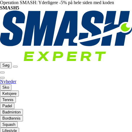
Operation SMASH: Yderligere -5% på hele siden med koden
SMASH5
Søg
Nyheder
Sko
Ketsjere
Tennis
Padel
Badminton
Bordtennis
Squash
Lifestyle