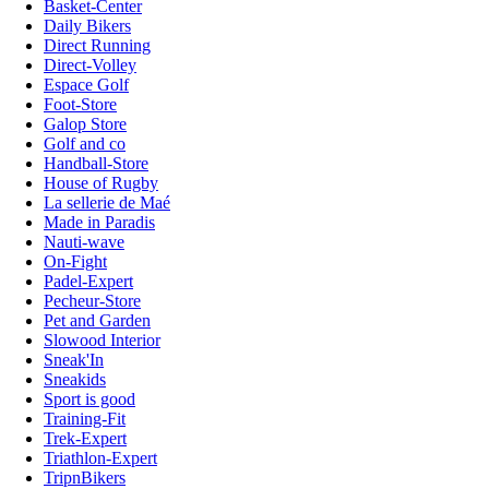
Basket-Center
Daily Bikers
Direct Running
Direct-Volley
Espace Golf
Foot-Store
Galop Store
Golf and co
Handball-Store
House of Rugby
La sellerie de Maé
Made in Paradis
Nauti-wave
On-Fight
Padel-Expert
Pecheur-Store
Pet and Garden
Slowood Interior
Sneak'In
Sneakids
Sport is good
Training-Fit
Trek-Expert
Triathlon-Expert
TripnBikers