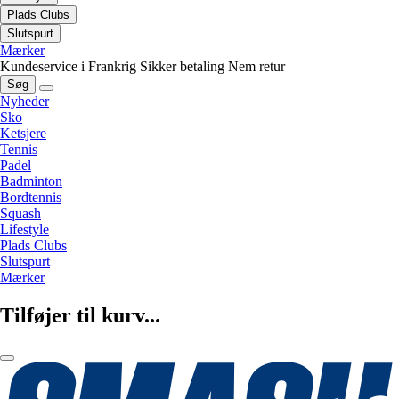
Plads Clubs
Slutspurt
Mærker
Kundeservice i Frankrig
Sikker betaling
Nem retur
Søg
Nyheder
Sko
Ketsjere
Tennis
Padel
Badminton
Bordtennis
Squash
Lifestyle
Plads Clubs
Slutspurt
Mærker
Tilføjer til kurv...