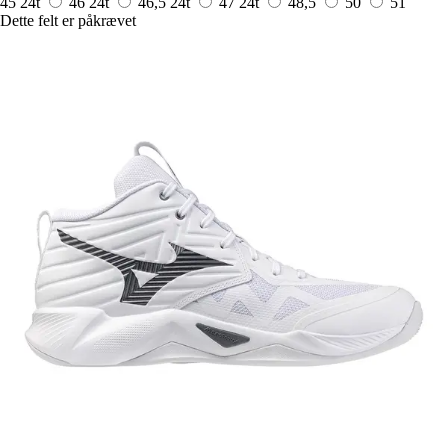
45
24t
46
24t
46,5
24t
47
24t
48,5
50
51
Dette felt er påkrævet