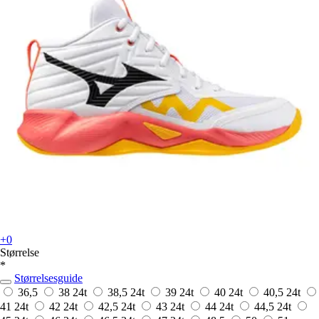
+0
Størrelse
*
Størrelsesguide
36,5
38
24t
38,5
24t
39
24t
40
24t
40,5
24t
41
24t
42
24t
42,5
24t
43
24t
44
24t
44,5
24t