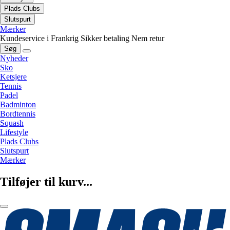
Plads Clubs
Slutspurt
Mærker
Kundeservice i Frankrig
Sikker betaling
Nem retur
Søg
Nyheder
Sko
Ketsjere
Tennis
Padel
Badminton
Bordtennis
Squash
Lifestyle
Plads Clubs
Slutspurt
Mærker
Tilføjer til kurv...