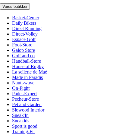
Vores butikker
Basket-Center
Daily Bikers
Direct Running
Direct-Volley
Espace Golf
Foot-Store
Galop Store
Golf and co
Handball-Store
House of Rugby
La sellerie de Maé
Made in Paradis
Nauti-wave
On-Fight
Padel-Expert
Pecheur-Store
Pet and Garden
Slowood Interior
Sneak'In
Sneakids
Sport is good
Training-Fit