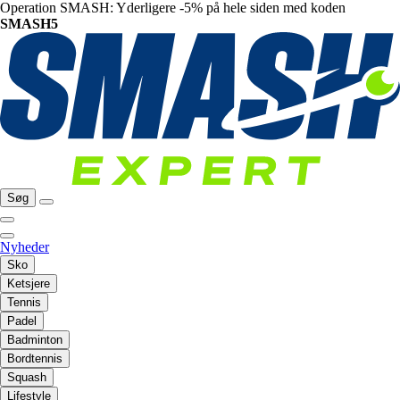
Operation SMASH: Yderligere -5% på hele siden med koden
SMASH5
Søg
Nyheder
Sko
Ketsjere
Tennis
Padel
Badminton
Bordtennis
Squash
Lifestyle