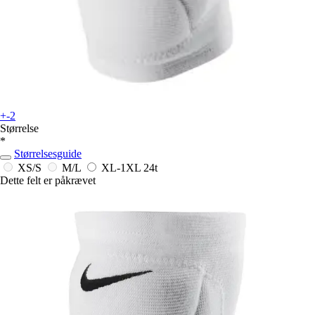
+-2
Størrelse
*
Størrelsesguide
XS/S
M/L
XL-1XL
24t
Dette felt er påkrævet