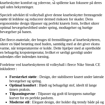
knæbeskytter komfort og ydeevne, så spillerne kan fokusere på deres
spil uden bekymringer.
Specielt udviklet til volleyball giver denne knæbeskytter fremragende
støtte til leddene og reducerer dermed risikoen for skader. Dens
ergonomiske design tilpasser sig perfekt knæets form, hvilket sikrer
optimal bevægelsesfrihed under spring, modtagelser og hurtige
bevægelser på banen.
Det fleece-materiale, der bruges til fremstillingen af knæbeskytteren,
sikrer en blød berøring mod huden, samtidig med at det giver ekstra
varme, når temperaturerne er kolde. Dette hjælper med at opretholde
en behagelig kropstemperatur, hvilket er særligt gavnligt under
udendørs eller indendørs træning.
Fordelene ved knæbeskytteren til volleyball i fleece Nike Streak CE
inkluderer :
Forstærket støtte
: Design, der stabiliserer knæet under laterale
bevægelser og spring.
Optimal komfort
: Blødt og behageligt stof, ideelt til lange
timers praksis.
Tilpasningsevne
: Tilpasser sig godt til kroppens naturlige
kurver for en perfekt pasform.
Moderne stil
: Elegant design, der holder dig trendy både på og