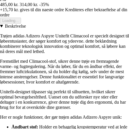
485,00 kr.
314,00 kr.
-35%
+15,70 kr.
gives til din naeste ordre
Krediteres efter bekraeftelse af din
ordre
Loading...
Beskrivelse
Trøjen adidas Adizero Aspyre Unitefit Climacool er specielt designet til
løbeentusiaster, der søger komfort og ydeevne. dette beklædning
kombinerer teknologisk innovation og optimal komfort, så løbere kan
nå deres mål med lethed.
Fremstillet med Climacool-stof, sikrer denne trøje en fremragende
varme- og fugtregulering. Når du løber, får du en åndbar effekt, der
fremmer luftcirkulationen, så du holder dig kølig, selv under de mest
intense anstrengelser. Denne funktionalitet er essentiel for langvarige
løbesessioner, hvor komfort er altafgørende.
Unitefit-designet tilpasser sig perfekt til silhuetten, hvilket sikrer
optimal bevægelsesfrihed. Uanset om du udforsker nye stier eller
deltager i en konkurrence, giver denne trøje dig den ergonomi, du har
brug for for at overskride dine grænser.
Her er nogle funktioner, der gør trøjen adidas Adizero Aspyre unik:
Åndbart stof:
Holder en behagelig kropstemperatur ved at lede