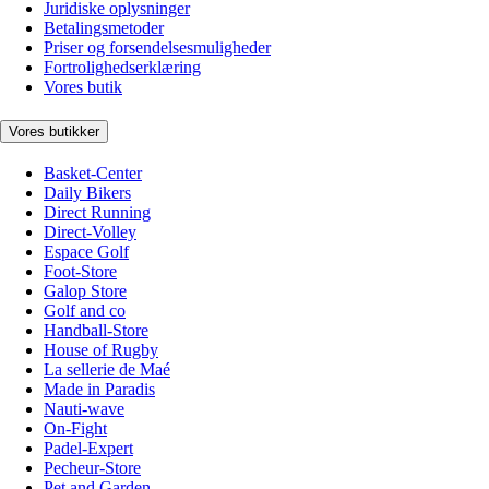
Juridiske oplysninger
Betalingsmetoder
Priser og forsendelsesmuligheder
Fortrolighedserklæring
Vores butik
Vores butikker
Basket-Center
Daily Bikers
Direct Running
Direct-Volley
Espace Golf
Foot-Store
Galop Store
Golf and co
Handball-Store
House of Rugby
La sellerie de Maé
Made in Paradis
Nauti-wave
On-Fight
Padel-Expert
Pecheur-Store
Pet and Garden