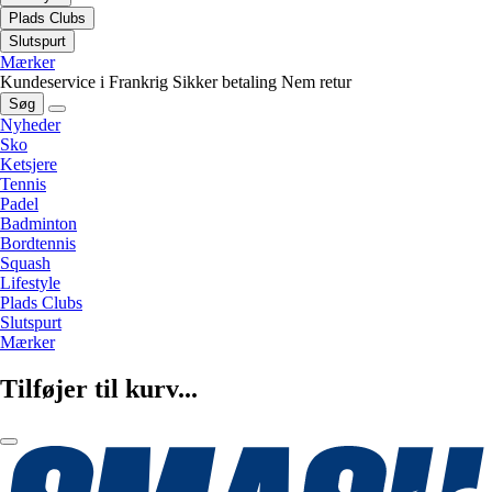
Plads Clubs
Slutspurt
Mærker
Kundeservice i Frankrig
Sikker betaling
Nem retur
Søg
Nyheder
Sko
Ketsjere
Tennis
Padel
Badminton
Bordtennis
Squash
Lifestyle
Plads Clubs
Slutspurt
Mærker
Tilføjer til kurv...