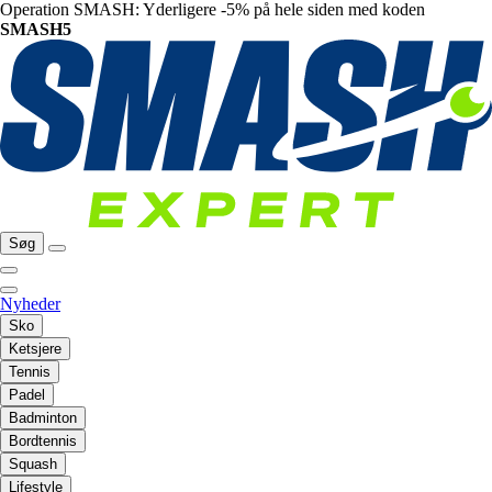
Operation SMASH: Yderligere -5% på hele siden med koden
SMASH5
Søg
Nyheder
Sko
Ketsjere
Tennis
Padel
Badminton
Bordtennis
Squash
Lifestyle