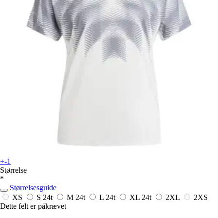
+-1
Størrelse
*
Størrelsesguide
XS
S
24t
M
24t
L
24t
XL
24t
2XL
2XS
Dette felt er påkrævet