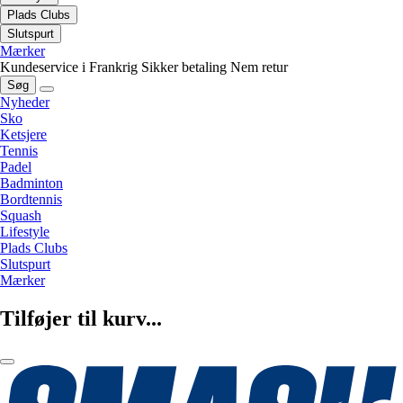
Plads Clubs
Slutspurt
Mærker
Kundeservice i Frankrig
Sikker betaling
Nem retur
Søg
Nyheder
Sko
Ketsjere
Tennis
Padel
Badminton
Bordtennis
Squash
Lifestyle
Plads Clubs
Slutspurt
Mærker
Tilføjer til kurv...