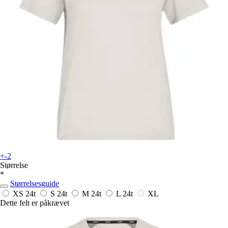
+-2
Størrelse
*
Størrelsesguide
XS
24t
S
24t
M
24t
L
24t
XL
Dette felt er påkrævet