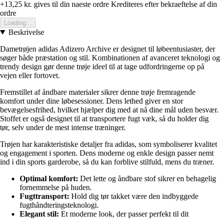
+13,25 kr.
gives til din naeste ordre
Krediteres efter bekraeftelse af din
ordre
Loading...
Beskrivelse
Dametrøjen adidas Adizero Archive er designet til løbeentusiaster, der
søger både præstation og stil. Kombinationen af avanceret teknologi og
trendy design gør denne trøje ideel til at tage udfordringerne op på
vejen eller fortovet.
Fremstillet af åndbare materialer sikrer denne trøje fremragende
komfort under dine løbesessioner. Dens lethed giver en stor
bevægelsesfrihed, hvilket hjælper dig med at nå dine mål uden besvær.
Stoffet er også designet til at transportere fugt væk, så du holder dig
tør, selv under de mest intense træninger.
Trøjen har karakteristiske detaljer fra adidas, som symboliserer kvalitet
og engagement i sporten. Dens moderne og enkle design passer nemt
ind i din sports garderobe, så du kan forblive stilfuld, mens du træner.
Optimal komfort:
Det lette og åndbare stof sikrer en behagelig
fornemmelse på huden.
Fugttransport:
Hold dig tør takket være den indbyggede
fugthåndteringsteknologi.
Elegant stil:
Et moderne look, der passer perfekt til dit