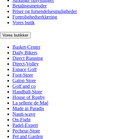
Juridiske oplysninger
Betalingsmetoder
Priser og forsendelsesmuligheder
Fortrolighedserklæring
Vores butik
Vores butikker
Basket-Center
Daily Bikers
Direct Running
Direct-Volley
Espace Golf
Foot-Store
Galop Store
Golf and co
Handball-Store
House of Rugby
La sellerie de Maé
Made in Paradis
Nauti-wave
On-Fight
Padel-Expert
Pecheur-Store
Pet and Garden