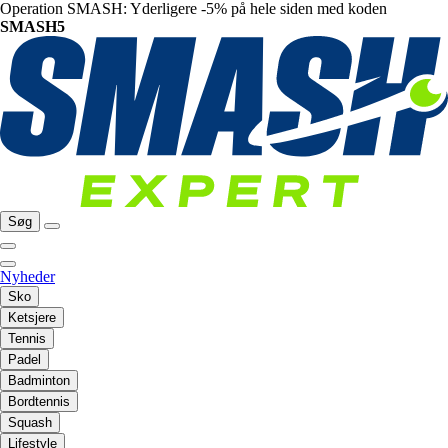
Operation SMASH: Yderligere -5% på hele siden med koden
SMASH5
Søg
Nyheder
Sko
Ketsjere
Tennis
Padel
Badminton
Bordtennis
Squash
Lifestyle