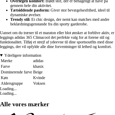
Overlegen komfort:
Blødt stof, der er behageligt at have på
gennem hele din aktivitet.
Tætsiddende pasform:
Giver stor bevægelsesfrihed, ideel til
dynamiske øvelser.
Trendy stil:
Et chic design, der nemt kan matches med andre
beklædningsgenstande fra din sporty garderobe.
Uanset om du træner til et maraton eller blot ønsker at forblive aktiv, er
leggings adidas 365 Climacool det perfekte valg for at forene stil og
funktionalitet. Tilføj et strejf af ydeevne til dine sportsoutfits med disse
leggings, der vil opfylde alle dine forventninger til lethed og komfort.
Yderligere information
Mærke
adidas
Farve
khasix
Dominerende farve
Beige
Køn
Kvinde
Aldersgruppe
Voksen
Loading...
Loading...
Alle vores mærker