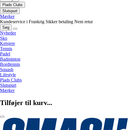
Plads Clubs
Slutspurt
Mærker
Kundeservice i Frankrig
Sikker betaling
Nem retur
Søg
Nyheder
Sko
Ketsjere
Tennis
Padel
Badminton
Bordtennis
Squash
Lifestyle
Plads Clubs
Slutspurt
Mærker
Tilføjer til kurv...