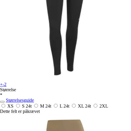
+-2
Størrelse
*
Størrelsesguide
XS
S
24t
M
24t
L
24t
XL
24t
2XL
Dette felt er påkrævet