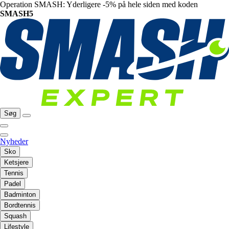
Operation SMASH: Yderligere -5% på hele siden med koden
SMASH5
Søg
Nyheder
Sko
Ketsjere
Tennis
Padel
Badminton
Bordtennis
Squash
Lifestyle