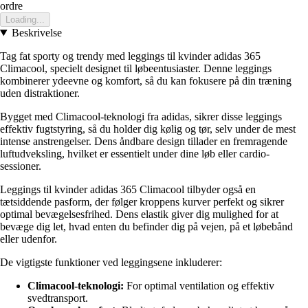
ordre
Loading...
Beskrivelse
Tag fat sporty og trendy med leggings til kvinder adidas 365
Climacool, specielt designet til løbeentusiaster. Denne leggings
kombinerer ydeevne og komfort, så du kan fokusere på din træning
uden distraktioner.
Bygget med Climacool-teknologi fra adidas, sikrer disse leggings
effektiv fugtstyring, så du holder dig kølig og tør, selv under de mest
intense anstrengelser. Dens åndbare design tillader en fremragende
luftudveksling, hvilket er essentielt under dine løb eller cardio-
sessioner.
Leggings til kvinder adidas 365 Climacool tilbyder også en
tætsiddende pasform, der følger kroppens kurver perfekt og sikrer
optimal bevægelsesfrihed. Dens elastik giver dig mulighed for at
bevæge dig let, hvad enten du befinder dig på vejen, på et løbebånd
eller udenfor.
De vigtigste funktioner ved leggingsene inkluderer:
Climacool-teknologi:
For optimal ventilation og effektiv
svedtransport.