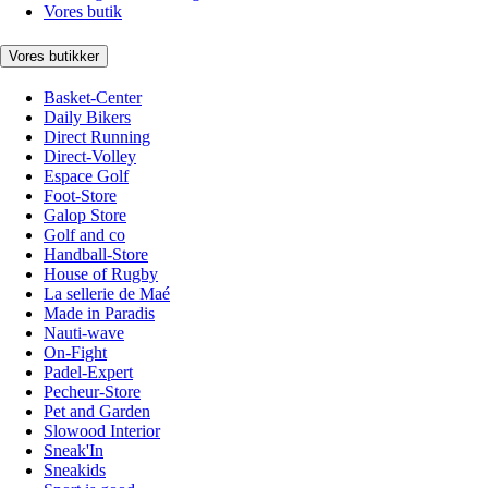
Vores butik
Vores butikker
Basket-Center
Daily Bikers
Direct Running
Direct-Volley
Espace Golf
Foot-Store
Galop Store
Golf and co
Handball-Store
House of Rugby
La sellerie de Maé
Made in Paradis
Nauti-wave
On-Fight
Padel-Expert
Pecheur-Store
Pet and Garden
Slowood Interior
Sneak'In
Sneakids