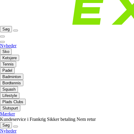
Søg
Nyheder
Sko
Ketsjere
Tennis
Padel
Badminton
Bordtennis
Squash
Lifestyle
Plads Clubs
Slutspurt
Mærker
Kundeservice i Frankrig
Sikker betaling
Nem retur
Søg
Nyheder