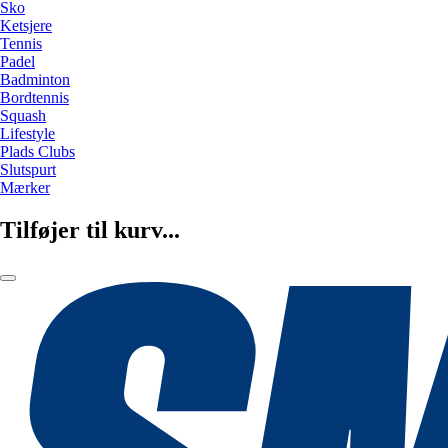
Sko
Ketsjere
Tennis
Padel
Badminton
Bordtennis
Squash
Lifestyle
Plads Clubs
Slutspurt
Mærker
Tilføjer til kurv...