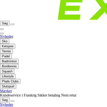
Søg
Nyheder
Sko
Ketsjere
Tennis
Padel
Badminton
Bordtennis
Squash
Lifestyle
Plads Clubs
Slutspurt
Mærker
Kundeservice i Frankrig
Sikker betaling
Nem retur
Søg
Nyheder