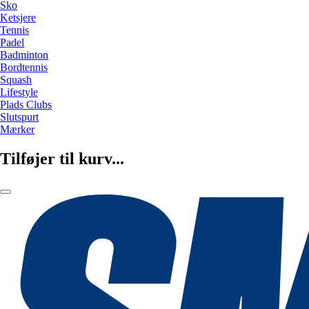
Sko
Ketsjere
Tennis
Padel
Badminton
Bordtennis
Squash
Lifestyle
Plads Clubs
Slutspurt
Mærker
Tilføjer til kurv...