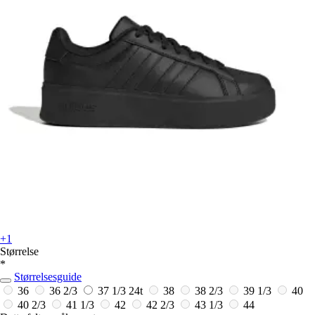
+1
Størrelse
*
Størrelsesguide
36
36 2/3
37 1/3
24t
38
38 2/3
39 1/3
40
40 2/3
41 1/3
42
42 2/3
43 1/3
44