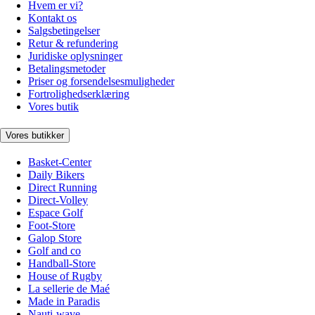
Hvem er vi?
Kontakt os
Salgsbetingelser
Retur & refundering
Juridiske oplysninger
Betalingsmetoder
Priser og forsendelsesmuligheder
Fortrolighedserklæring
Vores butik
Vores butikker
Basket-Center
Daily Bikers
Direct Running
Direct-Volley
Espace Golf
Foot-Store
Galop Store
Golf and co
Handball-Store
House of Rugby
La sellerie de Maé
Made in Paradis
Nauti-wave