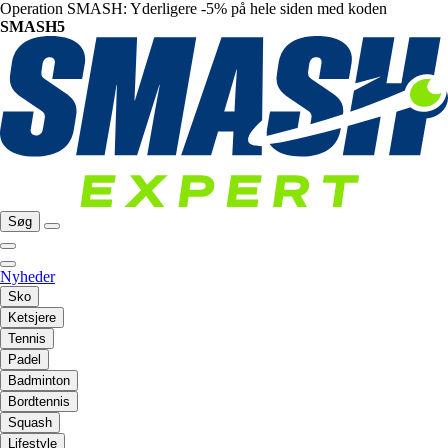
Operation SMASH: Yderligere -5% på hele siden med koden
SMASH5
Søg
Nyheder
Sko
Ketsjere
Tennis
Padel
Badminton
Bordtennis
Squash
Lifestyle