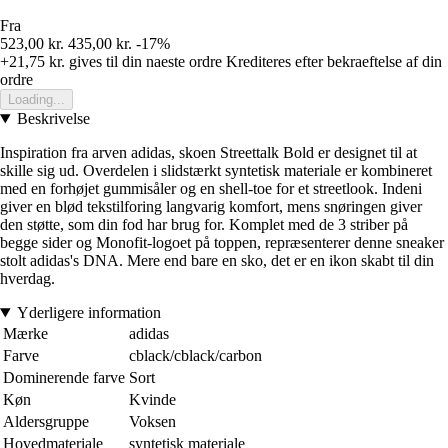
Fra
523,00 kr.
435,00 kr.
-17%
+21,75 kr.
gives til din naeste ordre
Krediteres efter bekraeftelse af din
ordre
Loading...
Beskrivelse
Inspiration fra arven adidas, skoen Streettalk Bold er designet til at
skille sig ud. Overdelen i slidstærkt syntetisk materiale er kombineret
med en forhøjet gummisåler og en shell-toe for et streetlook. Indeni
giver en blød tekstilforing langvarig komfort, mens snøringen giver
den støtte, som din fod har brug for. Komplet med de 3 striber på
begge sider og Monofit-logoet på toppen, repræsenterer denne sneaker
stolt adidas's DNA. Mere end bare en sko, det er en ikon skabt til din
hverdag.
Yderligere information
Mærke
adidas
Farve
cblack/cblack/carbon
Dominerende farve
Sort
Køn
Kvinde
Aldersgruppe
Voksen
Hovedmateriale
syntetisk materiale