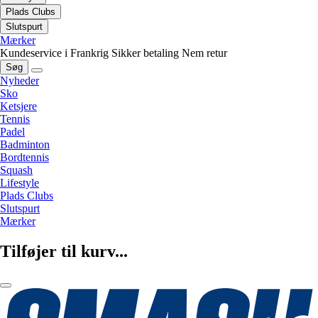
Plads Clubs
Slutspurt
Mærker
Kundeservice i Frankrig
Sikker betaling
Nem retur
Søg
Nyheder
Sko
Ketsjere
Tennis
Padel
Badminton
Bordtennis
Squash
Lifestyle
Plads Clubs
Slutspurt
Mærker
Tilføjer til kurv...