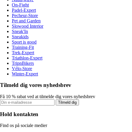
On-Fight
Padel-Expert
Pecheur-Store
Pet and Garden
Slowood Interior
Sneak'In
Sneakids
Sport is good
Training-Fit
Trek-Expert
Triathlon-Expert
TripnBikers
Vélo-Store
Winter-Expert
Tilmeld dig vores nyhedsbrev
Få 10 % rabat ved at tilmelde dig vores nyhedsbrev
Tilmeld dig
Hold kontakten
Find os på sociale medier