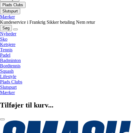
Plads Clubs
Slutspurt
Mærker
Kundeservice i Frankrig
Sikker betaling
Nem retur
Søg
Nyheder
Sko
Ketsjere
Tennis
Padel
Badminton
Bordtennis
Squash
Lifestyle
Plads Clubs
Slutspurt
Mærker
Tilføjer til kurv...