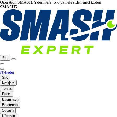
Operation SMASH: Yderligere -5% på hele siden med koden
SMASH5
Søg
Nyheder
Sko
Ketsjere
Tennis
Padel
Badminton
Bordtennis
Squash
Lifestyle