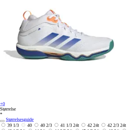
+0
Størrelse
*
Størrelsesguide
39 1/3
40
40 2/3
41 1/3
24t
42
24t
42 2/3
24t