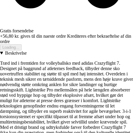
Gratis forsendelse
+56,80 kr.
gives til din naeste ordre
Krediteres efter bekraeftelse af din
ordre
Loading...
Beskrivelse
Træd ind i fremtiden for volleyballsko med adidas Crazyflight 7.
Designet på baggrund af atleternes feedback, tilbyder denne sko
uovertruffen stabilitet og støtte til spil med høj intensitet. Overdelen i
teknisk mesh sikrer en tætsiddende pasform, mens den høje krave giver
nødvendig støtte omkring anklen for sikre landinger og hurtige
retningsskift. Lightstrike Pro mellemsålen på hele længden absorberer
stød ved hyppige hop og tilbyder eksplosive afsæt, hvilket gør det
muligt for atleterne at presse deres grænser i komfort. Lightstrike
teknologien genopfinder endnu engang forventningerne til let
dæmpning, og tilbyder en superb reaktivitet for agile bevægelser. 3-i-1
torsionssystemet er specifikt tilpasset til at fremme afsæt under hop og
multiretningsbestabilitet, hvilket giver selvtillid under krævende spil.
Med et dristigt brand og udtryksfulde farver forbedrer Crazyflight 7
ikke kun din præstation, men forbinder også til den kulturelle identitet,