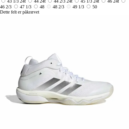
43 1/3
24t
44
24t
44 2/3
24t
45 1/3
24t
46
24t
46 2/3
47 1/3
48
48 2/3
49 1/3
50
Dette felt er påkrævet