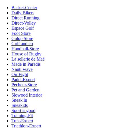
Basket-Center
Daily Bikers
Direct Running
Direct-Volley
Espace Golf
Foot-Store
Galop Store
Golf and co
Handball-Store
House of Rugby
La sellerie de Maé
Made in Paradis
Nauti-wave
On-Fight
Padel-Expert
Pecheur-Store
Pet and Garden
Slowood Interior
Sneak'In
Sneakids
Sport is good
Training-Fit
Trek-Expert
Triathlon-Expert