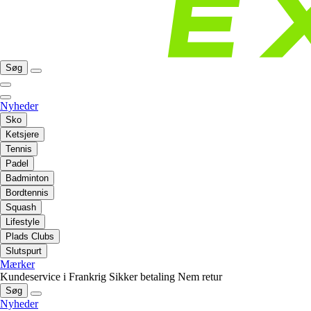
Søg
Nyheder
Sko
Ketsjere
Tennis
Padel
Badminton
Bordtennis
Squash
Lifestyle
Plads Clubs
Slutspurt
Mærker
Kundeservice i Frankrig
Sikker betaling
Nem retur
Søg
Nyheder