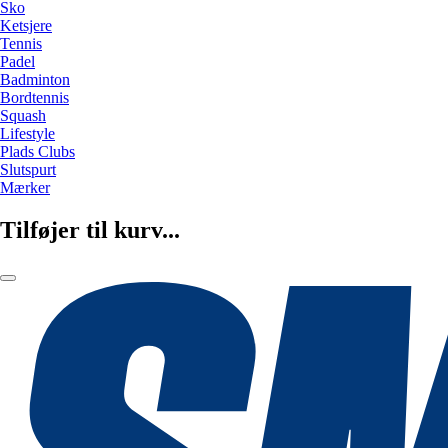
Sko
Ketsjere
Tennis
Padel
Badminton
Bordtennis
Squash
Lifestyle
Plads Clubs
Slutspurt
Mærker
Tilføjer til kurv...