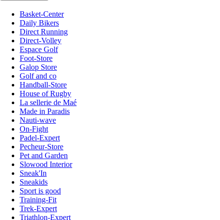
Basket-Center
Daily Bikers
Direct Running
Direct-Volley
Espace Golf
Foot-Store
Galop Store
Golf and co
Handball-Store
House of Rugby
La sellerie de Maé
Made in Paradis
Nauti-wave
On-Fight
Padel-Expert
Pecheur-Store
Pet and Garden
Slowood Interior
Sneak'In
Sneakids
Sport is good
Training-Fit
Trek-Expert
Triathlon-Expert