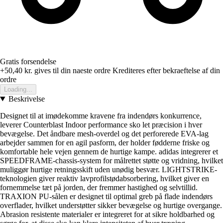
Gratis forsendelse
+50,40 kr.
gives til din naeste ordre
Krediteres efter bekraeftelse af din
ordre
Loading...
Beskrivelse
Designet til at imødekomme kravene fra indendørs konkurrence,
leverer Counterblast Indoor performance sko let præcision i hver
bevægelse. Det åndbare mesh-overdel og det perforerede EVA-lag
arbejder sammen for en agil pasform, der holder fødderne friske og
komfortable hele vejen gennem de hurtige kampe. adidas integrerer et
SPEEDFRAME-chassis-system for målrettet støtte og vridning, hvilket
muliggør hurtige retningsskift uden unødig besvær. LIGHTSTRIKE-
teknologien giver reaktiv lavprofilstødabsorbering, hvilket giver en
fornemmelse tæt på jorden, der fremmer hastighed og selvtillid.
TRAXION PU-sålen er designet til optimal greb på flade indendørs
overflader, hvilket understøtter sikker bevægelse og hurtige overgange.
Abrasion resistente materialer er integreret for at sikre holdbarhed og