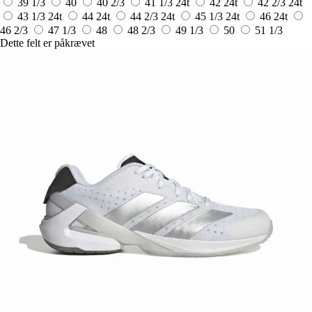
39 1/3
40
40 2/3
41 1/3
24t
42
24t
42 2/3
24t
43 1/3
24t
44
24t
44 2/3
24t
45 1/3
24t
46
24t
46 2/3
47 1/3
48
48 2/3
49 1/3
50
51 1/3
Dette felt er påkrævet