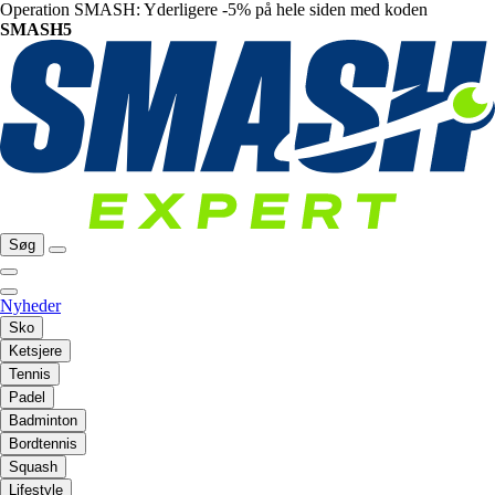
Operation SMASH: Yderligere -5% på hele siden med koden
SMASH5
Søg
Nyheder
Sko
Ketsjere
Tennis
Padel
Badminton
Bordtennis
Squash
Lifestyle