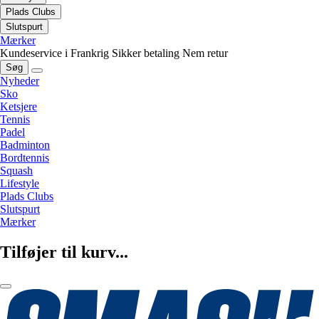
Plads Clubs
Slutspurt
Mærker
Kundeservice i Frankrig
Sikker betaling
Nem retur
Søg
Nyheder
Sko
Ketsjere
Tennis
Padel
Badminton
Bordtennis
Squash
Lifestyle
Plads Clubs
Slutspurt
Mærker
Tilføjer til kurv...