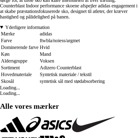
sørge for, at disse sko kan klare intensiteten af hver træning.
Counterblast Indoor performance skoene afspejler adidas engagement i
at skabe præstationsfokuserede sko, designet til atleter, der kræver
hastighed og pålidelighed på banen.
Yderligere information
Mærke
adidas
Farve
ftwbla/noiess/argmet
Dominerende farve
Hvid
Køn
Mand
Aldersgruppe
Voksen
Sortiment
Adizero Counterblast
Hovedmateriale
Syntetisk materiale / tekstil
Skosål
syntetisk sål med stødabsorbering
Loading...
Loading...
Alle vores mærker