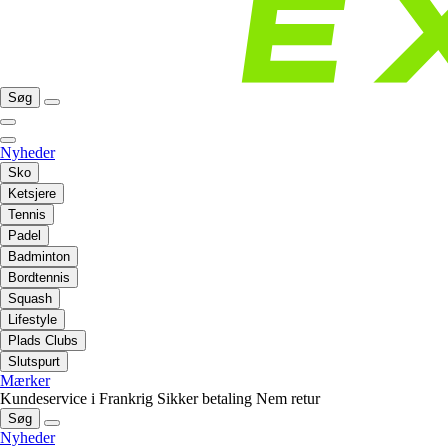
Søg
Nyheder
Sko
Ketsjere
Tennis
Padel
Badminton
Bordtennis
Squash
Lifestyle
Plads Clubs
Slutspurt
Mærker
Kundeservice i Frankrig
Sikker betaling
Nem retur
Søg
Nyheder