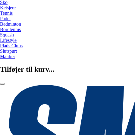
Sko
Ketsjere
Tennis
Padel
Badminton
Bordtennis
Squash
Lifestyle
Plads Clubs
Slutspurt
Mærker
Tilføjer til kurv...