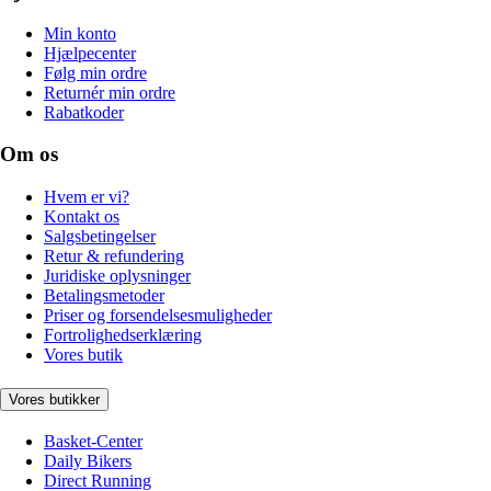
Min konto
Hjælpecenter
Følg min ordre
Returnér min ordre
Rabatkoder
Om os
Hvem er vi?
Kontakt os
Salgsbetingelser
Retur & refundering
Juridiske oplysninger
Betalingsmetoder
Priser og forsendelsesmuligheder
Fortrolighedserklæring
Vores butik
Vores butikker
Basket-Center
Daily Bikers
Direct Running