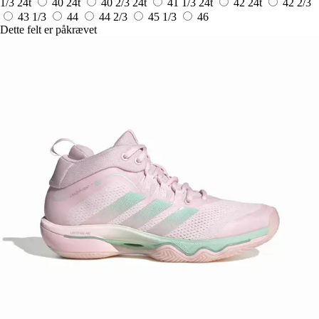
1/3
24t
40
24t
40 2/3
24t
41 1/3
24t
42
24t
42 2/3
43 1/3
44
44 2/3
45 1/3
46
Dette felt er påkrævet