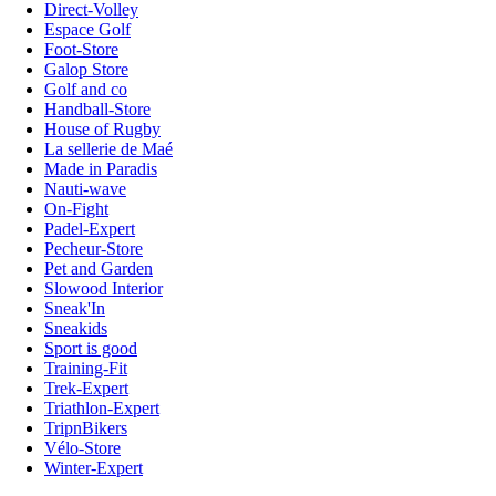
Direct-Volley
Espace Golf
Foot-Store
Galop Store
Golf and co
Handball-Store
House of Rugby
La sellerie de Maé
Made in Paradis
Nauti-wave
On-Fight
Padel-Expert
Pecheur-Store
Pet and Garden
Slowood Interior
Sneak'In
Sneakids
Sport is good
Training-Fit
Trek-Expert
Triathlon-Expert
TripnBikers
Vélo-Store
Winter-Expert