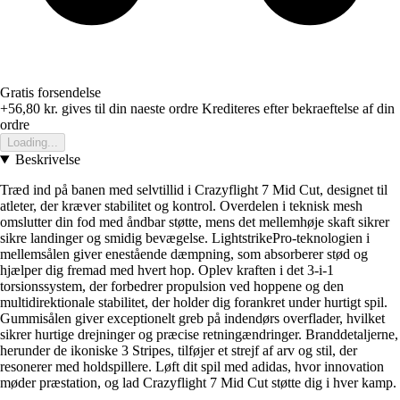
Gratis forsendelse
+56,80 kr.
gives til din naeste ordre
Krediteres efter bekraeftelse af din
ordre
Loading...
Beskrivelse
Træd ind på banen med selvtillid i Crazyflight 7 Mid Cut, designet til
atleter, der kræver stabilitet og kontrol. Overdelen i teknisk mesh
omslutter din fod med åndbar støtte, mens det mellemhøje skaft sikrer
sikre landinger og smidig bevægelse. LightstrikePro-teknologien i
mellemsålen giver enestående dæmpning, som absorberer stød og
hjælper dig fremad med hvert hop. Oplev kraften i det 3-i-1
torsionssystem, der forbedrer propulsion ved hoppene og den
multidirektionale stabilitet, der holder dig forankret under hurtigt spil.
Gummisålen giver exceptionelt greb på indendørs overflader, hvilket
sikrer hurtige drejninger og præcise retningændringer. Branddetaljerne,
herunder de ikoniske 3 Stripes, tilføjer et strejf af arv og stil, der
resonerer med holdspillere. Løft dit spil med adidas, hvor innovation
møder præstation, og lad Crazyflight 7 Mid Cut støtte dig i hver kamp.