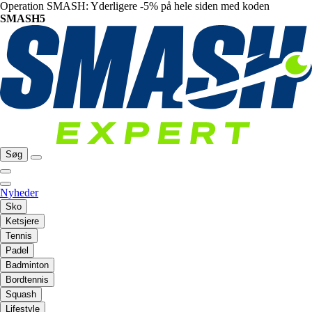
Operation SMASH: Yderligere -5% på hele siden med koden
SMASH5
Søg
Nyheder
Sko
Ketsjere
Tennis
Padel
Badminton
Bordtennis
Squash
Lifestyle