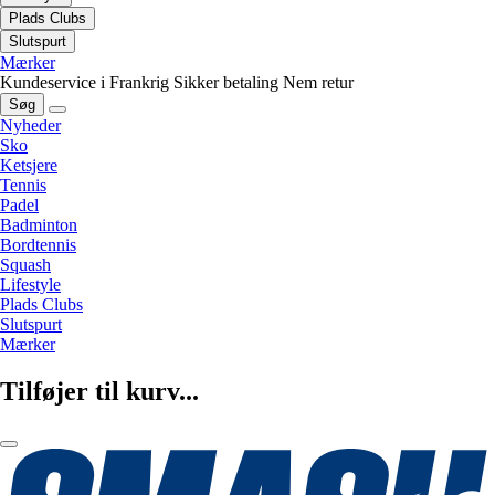
Plads Clubs
Slutspurt
Mærker
Kundeservice i Frankrig
Sikker betaling
Nem retur
Søg
Nyheder
Sko
Ketsjere
Tennis
Padel
Badminton
Bordtennis
Squash
Lifestyle
Plads Clubs
Slutspurt
Mærker
Tilføjer til kurv...