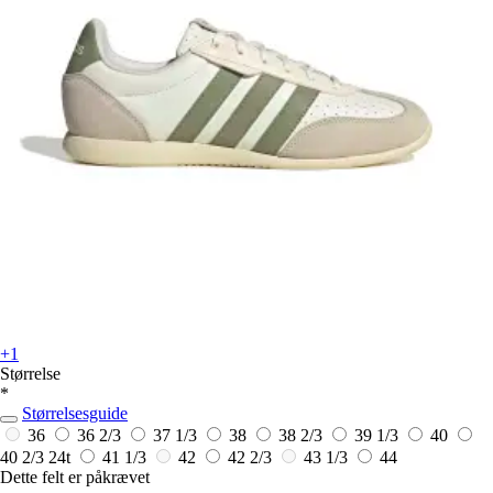
+1
Størrelse
*
Størrelsesguide
36
36 2/3
37 1/3
38
38 2/3
39 1/3
40
40 2/3
24t
41 1/3
42
42 2/3
43 1/3
44
Dette felt er påkrævet