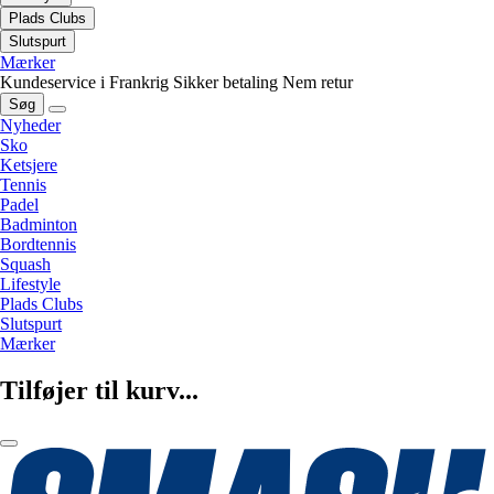
Plads Clubs
Slutspurt
Mærker
Kundeservice i Frankrig
Sikker betaling
Nem retur
Søg
Nyheder
Sko
Ketsjere
Tennis
Padel
Badminton
Bordtennis
Squash
Lifestyle
Plads Clubs
Slutspurt
Mærker
Tilføjer til kurv...