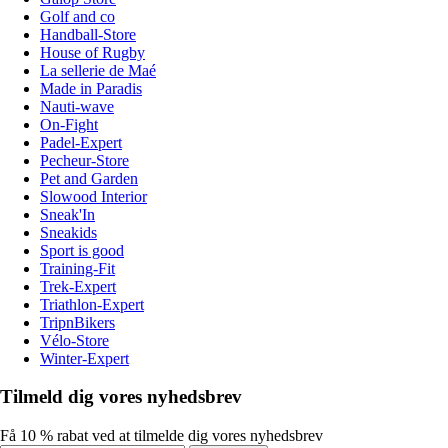
Golf and co
Handball-Store
House of Rugby
La sellerie de Maé
Made in Paradis
Nauti-wave
On-Fight
Padel-Expert
Pecheur-Store
Pet and Garden
Slowood Interior
Sneak'In
Sneakids
Sport is good
Training-Fit
Trek-Expert
Triathlon-Expert
TripnBikers
Vélo-Store
Winter-Expert
Tilmeld dig vores nyhedsbrev
Få 10 % rabat ved at tilmelde dig vores nyhedsbrev