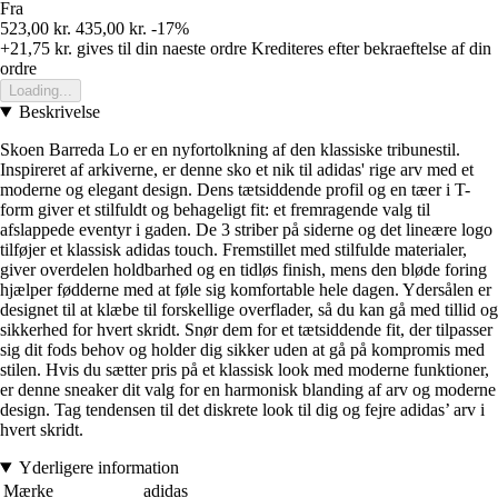
Fra
523,00 kr.
435,00 kr.
-17%
+21,75 kr.
gives til din naeste ordre
Krediteres efter bekraeftelse af din
ordre
Loading...
Beskrivelse
Skoen Barreda Lo er en nyfortolkning af den klassiske tribunestil.
Inspireret af arkiverne, er denne sko et nik til adidas' rige arv med et
moderne og elegant design. Dens tætsiddende profil og en tæer i T-
form giver et stilfuldt og behageligt fit: et fremragende valg til
afslappede eventyr i gaden. De 3 striber på siderne og det lineære logo
tilføjer et klassisk adidas touch. Fremstillet med stilfulde materialer,
giver overdelen holdbarhed og en tidløs finish, mens den bløde foring
hjælper fødderne med at føle sig komfortable hele dagen. Ydersålen er
designet til at klæbe til forskellige overflader, så du kan gå med tillid og
sikkerhed for hvert skridt. Snør dem for et tætsiddende fit, der tilpasser
sig dit fods behov og holder dig sikker uden at gå på kompromis med
stilen. Hvis du sætter pris på et klassisk look med moderne funktioner,
er denne sneaker dit valg for en harmonisk blanding af arv og moderne
design. Tag tendensen til det diskrete look til dig og fejre adidas’ arv i
hvert skridt.
Yderligere information
Mærke
adidas