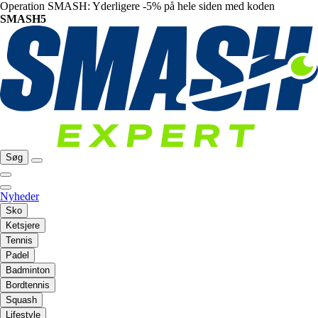
Operation SMASH: Yderligere -5% på hele siden med koden
SMASH5
Søg
Nyheder
Sko
Ketsjere
Tennis
Padel
Badminton
Bordtennis
Squash
Lifestyle