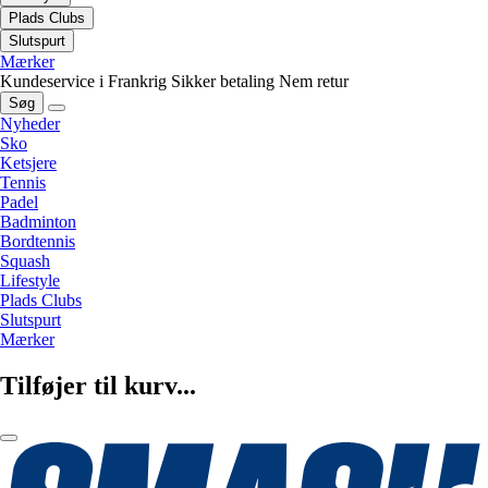
Plads Clubs
Slutspurt
Mærker
Kundeservice i Frankrig
Sikker betaling
Nem retur
Søg
Nyheder
Sko
Ketsjere
Tennis
Padel
Badminton
Bordtennis
Squash
Lifestyle
Plads Clubs
Slutspurt
Mærker
Tilføjer til kurv...