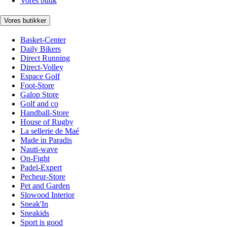
Vores butik
Vores butikker
Basket-Center
Daily Bikers
Direct Running
Direct-Volley
Espace Golf
Foot-Store
Galop Store
Golf and co
Handball-Store
House of Rugby
La sellerie de Maé
Made in Paradis
Nauti-wave
On-Fight
Padel-Expert
Pecheur-Store
Pet and Garden
Slowood Interior
Sneak'In
Sneakids
Sport is good