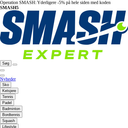
Operation SMASH: Yderligere -5% på hele siden med koden
SMASH5
Søg
Nyheder
Sko
Ketsjere
Tennis
Padel
Badminton
Bordtennis
Squash
Lifestyle