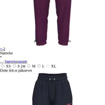
+-2
Størrelse
*
Størrelsesguide
XS
S
24t
M
L
XL
Dette felt er påkrævet