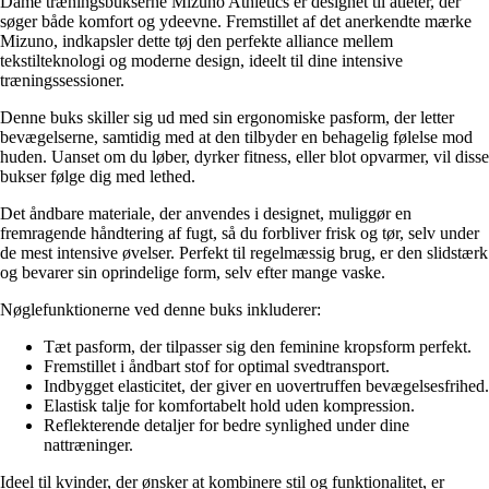
Dame træningsbukserne Mizuno Athletics er designet til atleter, der
søger både komfort og ydeevne. Fremstillet af det anerkendte mærke
Mizuno, indkapsler dette tøj den perfekte alliance mellem
tekstilteknologi og moderne design, ideelt til dine intensive
træningssessioner.
Denne buks skiller sig ud med sin ergonomiske pasform, der letter
bevægelserne, samtidig med at den tilbyder en behagelig følelse mod
huden. Uanset om du løber, dyrker fitness, eller blot opvarmer, vil disse
bukser følge dig med lethed.
Det åndbare materiale, der anvendes i designet, muliggør en
fremragende håndtering af fugt, så du forbliver frisk og tør, selv under
de mest intensive øvelser. Perfekt til regelmæssig brug, er den slidstærk
og bevarer sin oprindelige form, selv efter mange vaske.
Nøglefunktionerne ved denne buks inkluderer:
Tæt pasform, der tilpasser sig den feminine kropsform perfekt.
Fremstillet i åndbart stof for optimal svedtransport.
Indbygget elasticitet, der giver en uovertruffen bevægelsesfrihed.
Elastisk talje for komfortabelt hold uden kompression.
Reflekterende detaljer for bedre synlighed under dine
nattræninger.
Ideel til kvinder, der ønsker at kombinere stil og funktionalitet, er