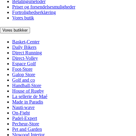
Betalingsmetoder
Priser og forsendelsesmuligheder
Fortrolighedserklæring
Vores butik
Vores butikker
Basket-Center
Daily Bikers
Direct Running
Direct-Volley
Espace Golf
Foot-Store
Galop Store
Golf and co
Handball-Store
House of Rugby
La sellerie de Maé
Made in Paradis
Nauti-wave
On-Fight
Padel-Expert
Pecheur-Store
Pet and Garden
Slowood Interior