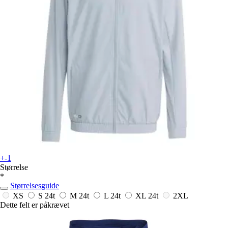
+-1
Størrelse
*
Størrelsesguide
XS
S
24t
M
24t
L
24t
XL
24t
2XL
Dette felt er påkrævet