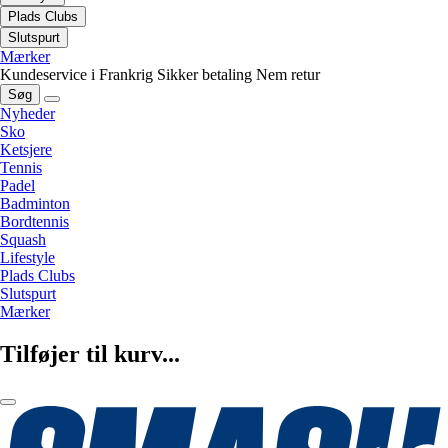
Plads Clubs
Slutspurt
Mærker
Kundeservice i Frankrig
Sikker betaling
Nem retur
Søg
Nyheder
Sko
Ketsjere
Tennis
Padel
Badminton
Bordtennis
Squash
Lifestyle
Plads Clubs
Slutspurt
Mærker
Tilføjer til kurv...