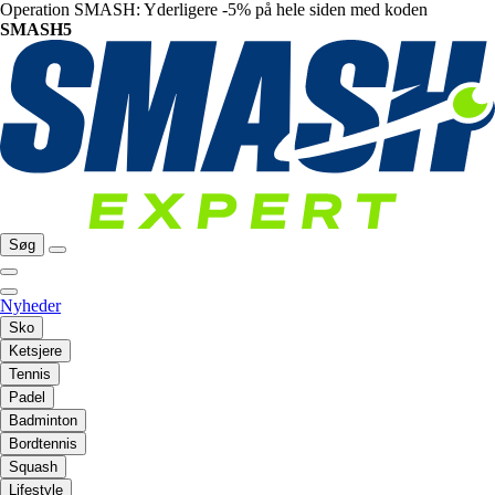
Operation SMASH: Yderligere -5% på hele siden med koden
SMASH5
Søg
Nyheder
Sko
Ketsjere
Tennis
Padel
Badminton
Bordtennis
Squash
Lifestyle