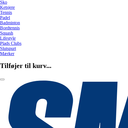
Sko
Ketsjere
Tennis
Padel
Badminton
Bordtennis
Squash
Lifestyle
Plads Clubs
Slutspurt
Mærker
Tilføjer til kurv...