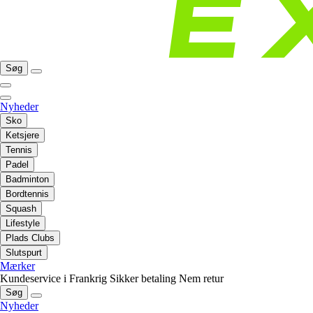
Søg
Nyheder
Sko
Ketsjere
Tennis
Padel
Badminton
Bordtennis
Squash
Lifestyle
Plads Clubs
Slutspurt
Mærker
Kundeservice i Frankrig
Sikker betaling
Nem retur
Søg
Nyheder