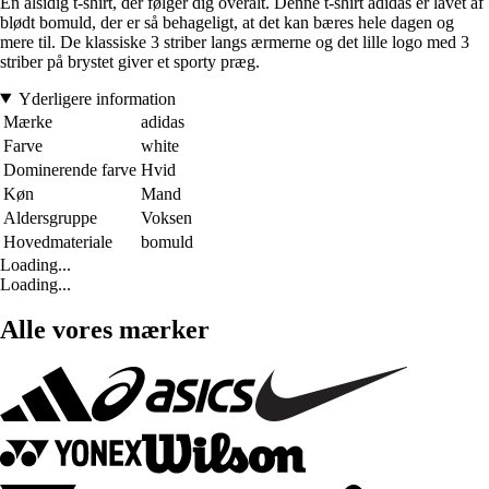
En alsidig t-shirt, der følger dig overalt. Denne t-shirt adidas er lavet af
blødt bomuld, der er så behageligt, at det kan bæres hele dagen og
mere til. De klassiske 3 striber langs ærmerne og det lille logo med 3
striber på brystet giver et sporty præg.
Yderligere information
Mærke
adidas
Farve
white
Dominerende farve
Hvid
Køn
Mand
Aldersgruppe
Voksen
Hovedmateriale
bomuld
Loading...
Loading...
Alle vores mærker