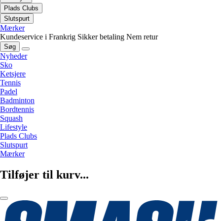
Plads Clubs
Slutspurt
Mærker
Kundeservice i Frankrig
Sikker betaling
Nem retur
Søg
Nyheder
Sko
Ketsjere
Tennis
Padel
Badminton
Bordtennis
Squash
Lifestyle
Plads Clubs
Slutspurt
Mærker
Tilføjer til kurv...