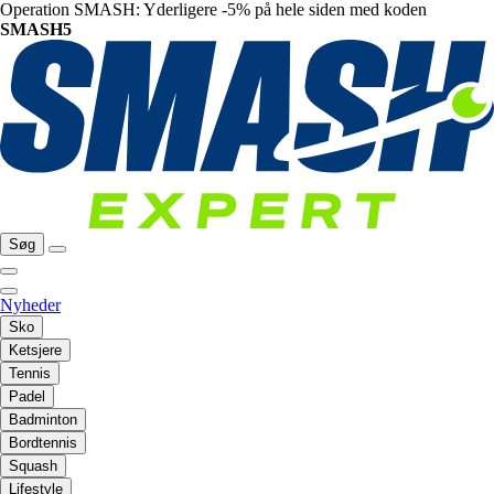
Operation SMASH: Yderligere -5% på hele siden med koden
SMASH5
Søg
Nyheder
Sko
Ketsjere
Tennis
Padel
Badminton
Bordtennis
Squash
Lifestyle