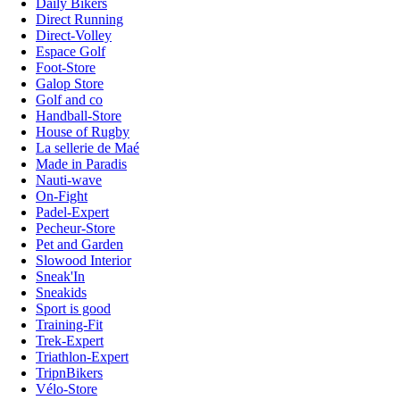
Daily Bikers
Direct Running
Direct-Volley
Espace Golf
Foot-Store
Galop Store
Golf and co
Handball-Store
House of Rugby
La sellerie de Maé
Made in Paradis
Nauti-wave
On-Fight
Padel-Expert
Pecheur-Store
Pet and Garden
Slowood Interior
Sneak'In
Sneakids
Sport is good
Training-Fit
Trek-Expert
Triathlon-Expert
TripnBikers
Vélo-Store