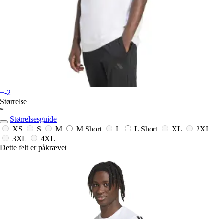
+-2
Størrelse
*
Størrelsesguide
XS
S
M
M Short
L
L Short
XL
2XL
3XL
4XL
Dette felt er påkrævet