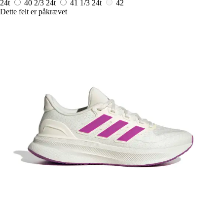
24t
40 2/3
24t
41 1/3
24t
42
Dette felt er påkrævet