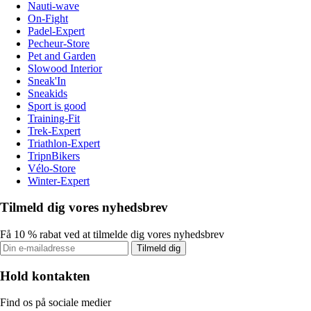
Nauti-wave
On-Fight
Padel-Expert
Pecheur-Store
Pet and Garden
Slowood Interior
Sneak'In
Sneakids
Sport is good
Training-Fit
Trek-Expert
Triathlon-Expert
TripnBikers
Vélo-Store
Winter-Expert
Tilmeld dig vores nyhedsbrev
Få 10 % rabat ved at tilmelde dig vores nyhedsbrev
Tilmeld dig
Hold kontakten
Find os på sociale medier