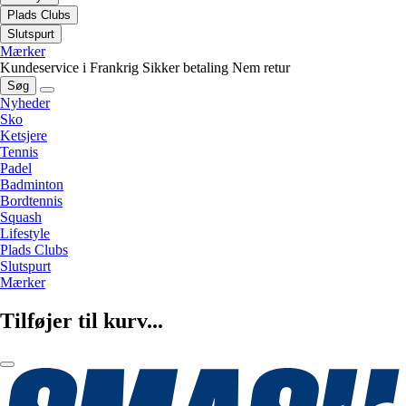
Plads Clubs
Slutspurt
Mærker
Kundeservice i Frankrig
Sikker betaling
Nem retur
Søg
Nyheder
Sko
Ketsjere
Tennis
Padel
Badminton
Bordtennis
Squash
Lifestyle
Plads Clubs
Slutspurt
Mærker
Tilføjer til kurv...