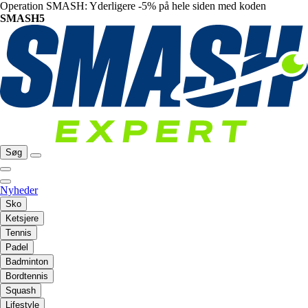
Operation SMASH: Yderligere -5% på hele siden med koden
SMASH5
Søg
Nyheder
Sko
Ketsjere
Tennis
Padel
Badminton
Bordtennis
Squash
Lifestyle