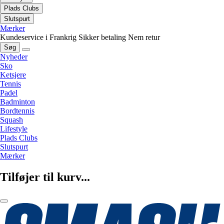
Plads Clubs
Slutspurt
Mærker
Kundeservice i Frankrig
Sikker betaling
Nem retur
Søg
Nyheder
Sko
Ketsjere
Tennis
Padel
Badminton
Bordtennis
Squash
Lifestyle
Plads Clubs
Slutspurt
Mærker
Tilføjer til kurv...