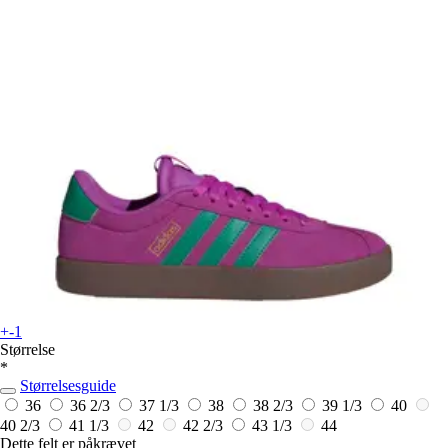
+-1
Størrelse
*
Størrelsesguide
36
36 2/3
37 1/3
38
38 2/3
39 1/3
40
40 2/3
41 1/3
42
42 2/3
43 1/3
44
Dette felt er påkrævet