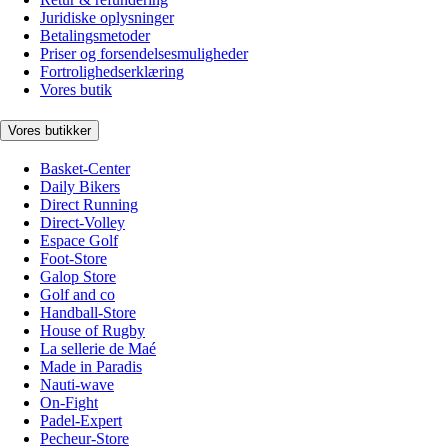
Juridiske oplysninger
Betalingsmetoder
Priser og forsendelsesmuligheder
Fortrolighedserklæring
Vores butik
Vores butikker
Basket-Center
Daily Bikers
Direct Running
Direct-Volley
Espace Golf
Foot-Store
Galop Store
Golf and co
Handball-Store
House of Rugby
La sellerie de Maé
Made in Paradis
Nauti-wave
On-Fight
Padel-Expert
Pecheur-Store