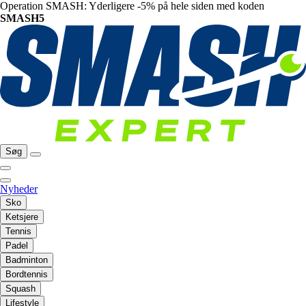
Operation SMASH: Yderligere -5% på hele siden med koden
SMASH5
Søg
Nyheder
Sko
Ketsjere
Tennis
Padel
Badminton
Bordtennis
Squash
Lifestyle