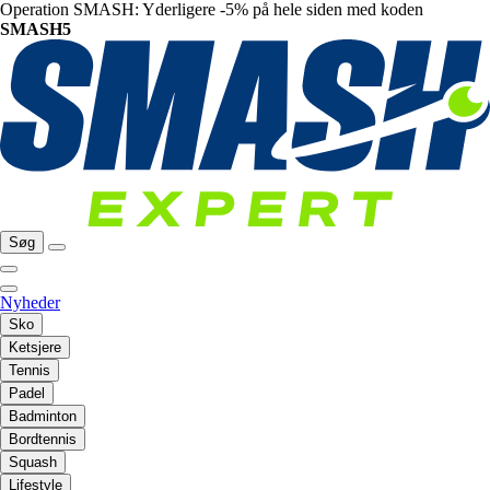
Operation SMASH: Yderligere -5% på hele siden med koden
SMASH5
Søg
Nyheder
Sko
Ketsjere
Tennis
Padel
Badminton
Bordtennis
Squash
Lifestyle