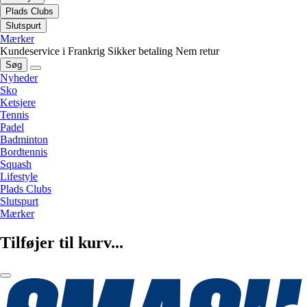
Plads Clubs
Slutspurt
Mærker
Kundeservice i Frankrig
Sikker betaling
Nem retur
Søg
Nyheder
Sko
Ketsjere
Tennis
Padel
Badminton
Bordtennis
Squash
Lifestyle
Plads Clubs
Slutspurt
Mærker
Tilføjer til kurv...