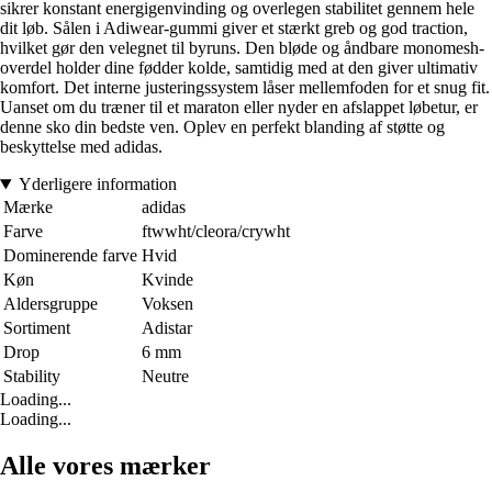
sikrer konstant energigenvinding og overlegen stabilitet gennem hele
dit løb. Sålen i Adiwear-gummi giver et stærkt greb og god traction,
hvilket gør den velegnet til byruns. Den bløde og åndbare monomesh-
overdel holder dine fødder kolde, samtidig med at den giver ultimativ
komfort. Det interne justeringssystem låser mellemfoden for et snug fit.
Uanset om du træner til et maraton eller nyder en afslappet løbetur, er
denne sko din bedste ven. Oplev en perfekt blanding af støtte og
beskyttelse med adidas.
Yderligere information
Mærke
adidas
Farve
ftwwht/cleora/crywht
Dominerende farve
Hvid
Køn
Kvinde
Aldersgruppe
Voksen
Sortiment
Adistar
Drop
6 mm
Stability
Neutre
Loading...
Loading...
Alle vores mærker