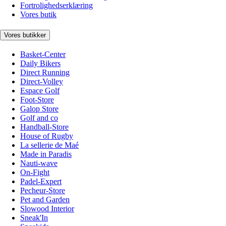
Fortrolighedserklæring
Vores butik
Vores butikker
Basket-Center
Daily Bikers
Direct Running
Direct-Volley
Espace Golf
Foot-Store
Galop Store
Golf and co
Handball-Store
House of Rugby
La sellerie de Maé
Made in Paradis
Nauti-wave
On-Fight
Padel-Expert
Pecheur-Store
Pet and Garden
Slowood Interior
Sneak'In