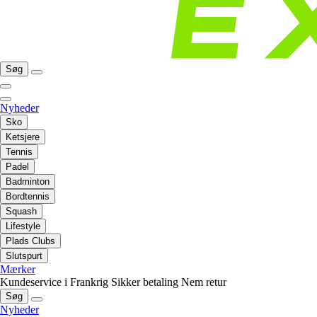
Søg
Nyheder
Sko
Ketsjere
Tennis
Padel
Badminton
Bordtennis
Squash
Lifestyle
Plads Clubs
Slutspurt
Mærker
Kundeservice i Frankrig
Sikker betaling
Nem retur
Søg
Nyheder