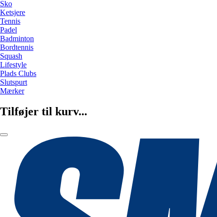
Sko
Ketsjere
Tennis
Padel
Badminton
Bordtennis
Squash
Lifestyle
Plads Clubs
Slutspurt
Mærker
Tilføjer til kurv...