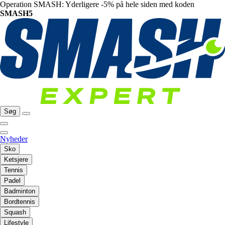
Operation SMASH: Yderligere -5% på hele siden med koden
SMASH5
Søg
Nyheder
Sko
Ketsjere
Tennis
Padel
Badminton
Bordtennis
Squash
Lifestyle