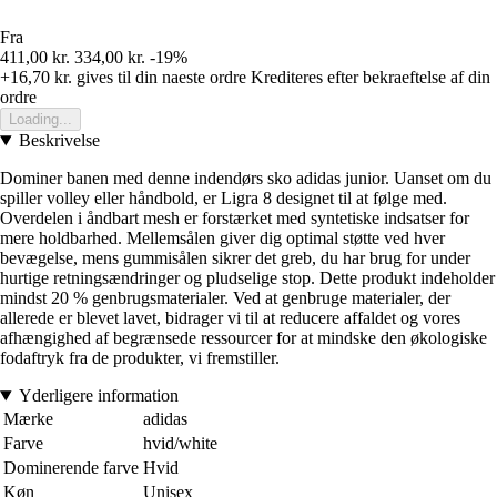
Fra
411,00 kr.
334,00 kr.
-19%
+16,70 kr.
gives til din naeste ordre
Krediteres efter bekraeftelse af din
ordre
Loading...
Beskrivelse
Dominer banen med denne indendørs sko adidas junior. Uanset om du
spiller volley eller håndbold, er Ligra 8 designet til at følge med.
Overdelen i åndbart mesh er forstærket med syntetiske indsatser for
mere holdbarhed. Mellemsålen giver dig optimal støtte ved hver
bevægelse, mens gummisålen sikrer det greb, du har brug for under
hurtige retningsændringer og pludselige stop. Dette produkt indeholder
mindst 20 % genbrugsmaterialer. Ved at genbruge materialer, der
allerede er blevet lavet, bidrager vi til at reducere affaldet og vores
afhængighed af begrænsede ressourcer for at mindske den økologiske
fodaftryk fra de produkter, vi fremstiller.
Yderligere information
Mærke
adidas
Farve
hvid/white
Dominerende farve
Hvid
Køn
Unisex