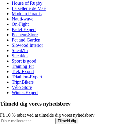
House of Rugby
La sellerie de Maé
Made in Paradis
Nauti-wave
On-Fight
Padel-Expert
Pecheur-Store
Pet and Garden
Slowood Interior
Sneak'In
Sneakids
Sport is good
Training-Fit
Trek-Expert
Triathlon-Expert
TripnBikers
Vélo-Store
Winter-Expert
Tilmeld dig vores nyhedsbrev
Få 10 % rabat ved at tilmelde dig vores nyhedsbrev
Tilmeld dig