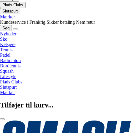
Plads Clubs
Slutspurt
Mærker
Kundeservice i Frankrig
Sikker betaling
Nem retur
Søg
Nyheder
Sko
Ketsjere
Tennis
Padel
Badminton
Bordtennis
Squash
Lifestyle
Plads Clubs
Slutspurt
Mærker
Tilføjer til kurv...