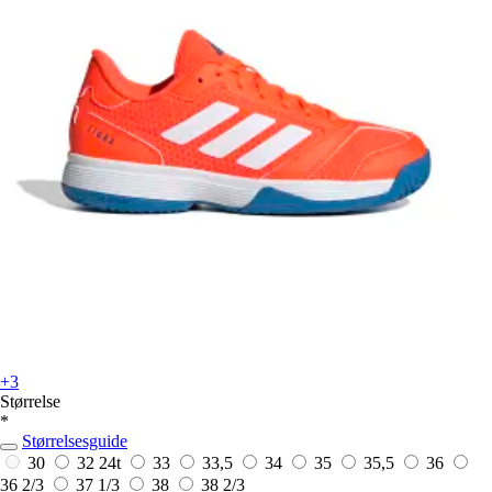
+3
Størrelse
*
Størrelsesguide
30
32
24t
33
33,5
34
35
35,5
36
36 2/3
37 1/3
38
38 2/3