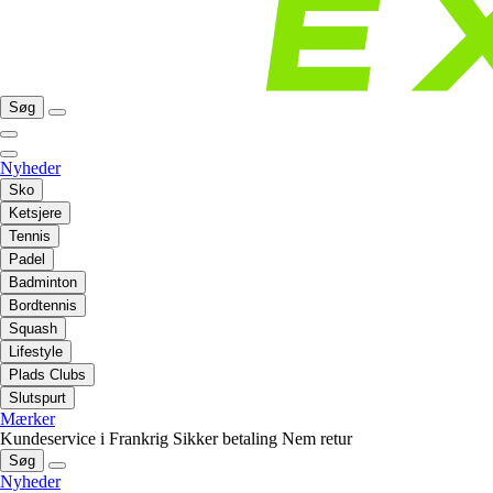
Søg
Nyheder
Sko
Ketsjere
Tennis
Padel
Badminton
Bordtennis
Squash
Lifestyle
Plads Clubs
Slutspurt
Mærker
Kundeservice i Frankrig
Sikker betaling
Nem retur
Søg
Nyheder