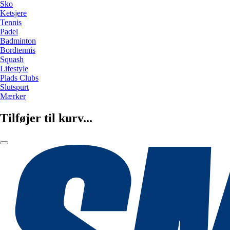
Sko
Ketsjere
Tennis
Padel
Badminton
Bordtennis
Squash
Lifestyle
Plads Clubs
Slutspurt
Mærker
Tilføjer til kurv...