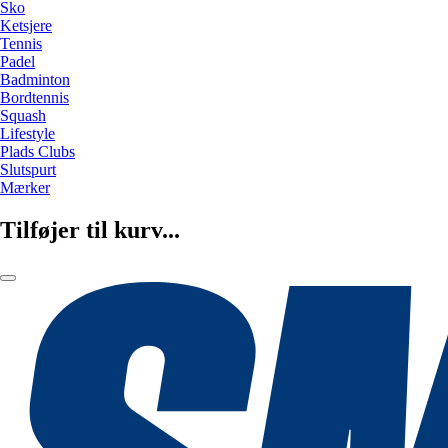
Sko
Ketsjere
Tennis
Padel
Badminton
Bordtennis
Squash
Lifestyle
Plads Clubs
Slutspurt
Mærker
Tilføjer til kurv...