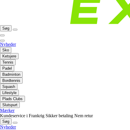
Søg
Nyheder
Sko
Ketsjere
Tennis
Padel
Badminton
Bordtennis
Squash
Lifestyle
Plads Clubs
Slutspurt
Mærker
Kundeservice i Frankrig
Sikker betaling
Nem retur
Søg
Nyheder