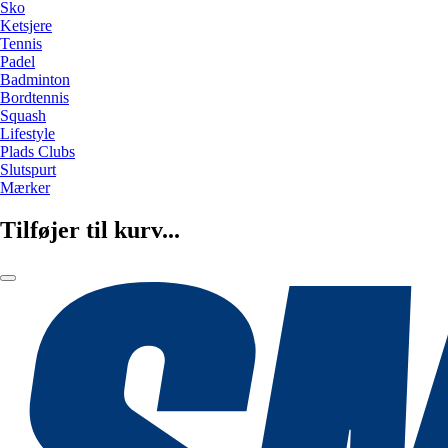
Sko
Ketsjere
Tennis
Padel
Badminton
Bordtennis
Squash
Lifestyle
Plads Clubs
Slutspurt
Mærker
Tilføjer til kurv...