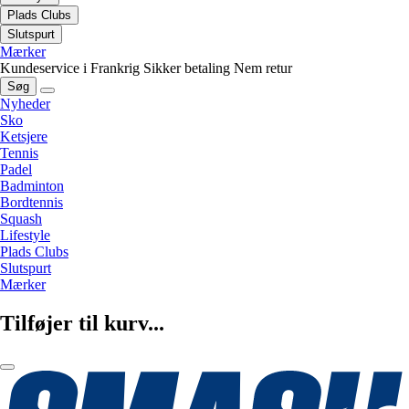
Plads Clubs
Slutspurt
Mærker
Kundeservice i Frankrig
Sikker betaling
Nem retur
Søg
Nyheder
Sko
Ketsjere
Tennis
Padel
Badminton
Bordtennis
Squash
Lifestyle
Plads Clubs
Slutspurt
Mærker
Tilføjer til kurv...