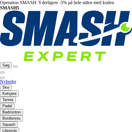
Operation SMASH: Yderligere -5% på hele siden med koden
SMASH5
Søg
Nyheder
Sko
Ketsjere
Tennis
Padel
Badminton
Bordtennis
Squash
Lifestyle