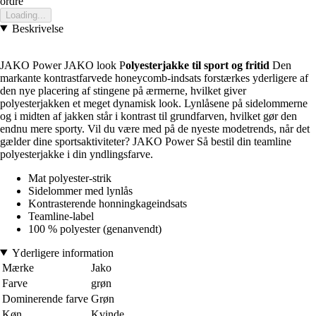
ordre
Loading...
Beskrivelse
JAKO Power JAKO look P
olyesterjakke til sport og fritid
Den
markante kontrastfarvede honeycomb-indsats forstærkes yderligere af
den nye placering af stingene på ærmerne, hvilket giver
polyesterjakken et meget dynamisk look. Lynlåsene på sidelommerne
og i midten af jakken står i kontrast til grundfarven, hvilket gør den
endnu mere sporty. Vil du være med på de nyeste modetrends, når det
gælder dine sportsaktiviteter? JAKO Power Så bestil din teamline
polyesterjakke i din yndlingsfarve.
Mat polyester-strik
Sidelommer med lynlås
Kontrasterende honningkageindsats
Teamline-label
100 % polyester (genanvendt)
Yderligere information
Mærke
Jako
Farve
grøn
Dominerende farve
Grøn
Køn
Kvinde