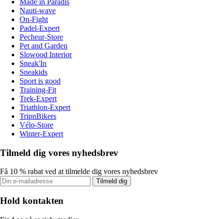
Made in Paradis
Nauti-wave
On-Fight
Padel-Expert
Pecheur-Store
Pet and Garden
Slowood Interior
Sneak'In
Sneakids
Sport is good
Training-Fit
Trek-Expert
Triathlon-Expert
TripnBikers
Vélo-Store
Winter-Expert
Tilmeld dig vores nyhedsbrev
Få 10 % rabat ved at tilmelde dig vores nyhedsbrev
Tilmeld dig
Hold kontakten