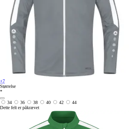
+7
Størrelse
*
34
36
38
40
42
44
Dette felt er påkrævet