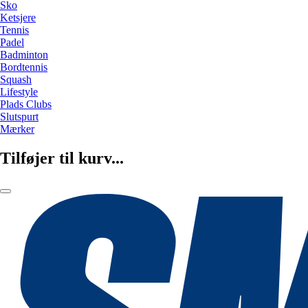
Sko
Ketsjere
Tennis
Padel
Badminton
Bordtennis
Squash
Lifestyle
Plads Clubs
Slutspurt
Mærker
Tilføjer til kurv...