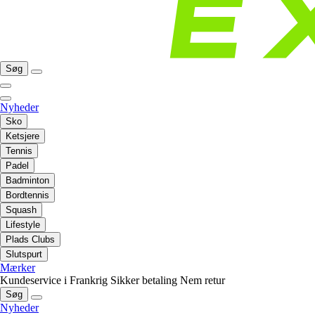
Søg
Nyheder
Sko
Ketsjere
Tennis
Padel
Badminton
Bordtennis
Squash
Lifestyle
Plads Clubs
Slutspurt
Mærker
Kundeservice i Frankrig
Sikker betaling
Nem retur
Søg
Nyheder