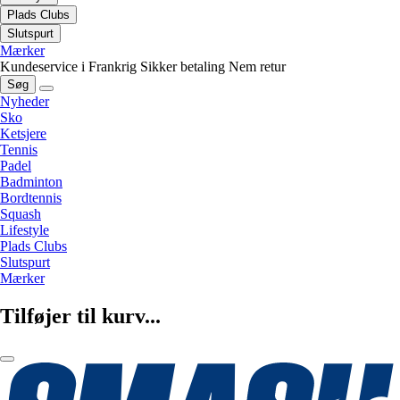
Plads Clubs
Slutspurt
Mærker
Kundeservice i Frankrig
Sikker betaling
Nem retur
Søg
Nyheder
Sko
Ketsjere
Tennis
Padel
Badminton
Bordtennis
Squash
Lifestyle
Plads Clubs
Slutspurt
Mærker
Tilføjer til kurv...