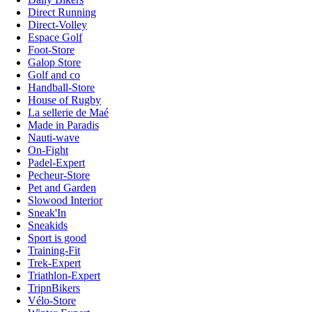
Direct Running
Direct-Volley
Espace Golf
Foot-Store
Galop Store
Golf and co
Handball-Store
House of Rugby
La sellerie de Maé
Made in Paradis
Nauti-wave
On-Fight
Padel-Expert
Pecheur-Store
Pet and Garden
Slowood Interior
Sneak'In
Sneakids
Sport is good
Training-Fit
Trek-Expert
Triathlon-Expert
TripnBikers
Vélo-Store