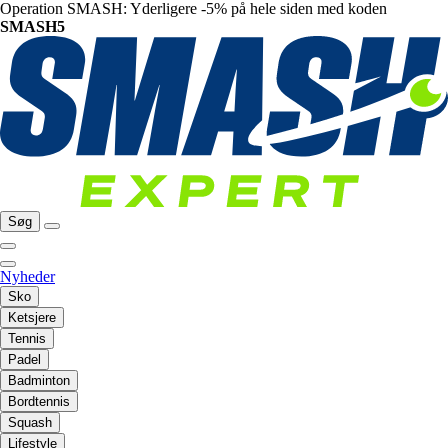
Operation SMASH: Yderligere -5% på hele siden med koden
SMASH5
Søg
Nyheder
Sko
Ketsjere
Tennis
Padel
Badminton
Bordtennis
Squash
Lifestyle