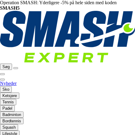
Operation SMASH: Yderligere -5% på hele siden med koden
SMASH5
Søg
Nyheder
Sko
Ketsjere
Tennis
Padel
Badminton
Bordtennis
Squash
Lifestyle