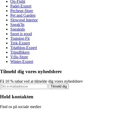
On-Fight
Padel-Expert
Pecheur-Store
Pet and Garden
Slowood Interior
Sneak'In
Sneakids
Sport is good
Training-Fit
Trek-Expert
Triathlon-Expert
TripnBikers
Vélo-Store
Winter-Expert
Tilmeld dig vores nyhedsbrev
Få 10 % rabat ved at tilmelde dig vores nyhedsbrev
Tilmeld dig
Hold kontakten
Find os på sociale medier