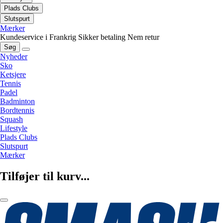
Plads Clubs
Slutspurt
Mærker
Kundeservice i Frankrig
Sikker betaling
Nem retur
Søg
Nyheder
Sko
Ketsjere
Tennis
Padel
Badminton
Bordtennis
Squash
Lifestyle
Plads Clubs
Slutspurt
Mærker
Tilføjer til kurv...