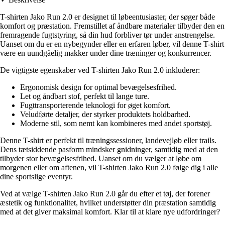
T-shirten Jako Run 2.0 er designet til løbeentusiaster, der søger både
komfort og præstation. Fremstillet af åndbare materialer tilbyder den en
fremragende fugtstyring, så din hud forbliver tør under anstrengelse.
Uanset om du er en nybegynder eller en erfaren løber, vil denne T-shirt
være en uundgåelig makker under dine træninger og konkurrencer.
De vigtigste egenskaber ved T-shirten Jako Run 2.0 inkluderer:
Ergonomisk design for optimal bevægelsesfrihed.
Let og åndbart stof, perfekt til lange ture.
Fugttransporterende teknologi for øget komfort.
Veludførte detaljer, der styrker produktets holdbarhed.
Moderne stil, som nemt kan kombineres med andet sportstøj.
Denne T-shirt er perfekt til træningssessioner, landevejløb eller trails.
Dens tætsiddende pasform mindsker gnidninger, samtidig med at den
tilbyder stor bevægelsesfrihed. Uanset om du vælger at løbe om
morgenen eller om aftenen, vil T-shirten Jako Run 2.0 følge dig i alle
dine sportslige eventyr.
Ved at vælge T-shirten Jako Run 2.0 går du efter et tøj, der forener
æstetik og funktionalitet, hvilket understøtter din præstation samtidig
med at det giver maksimal komfort. Klar til at klare nye udfordringer?