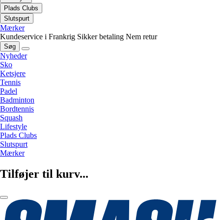
Plads Clubs
Slutspurt
Mærker
Kundeservice i Frankrig
Sikker betaling
Nem retur
Søg
Nyheder
Sko
Ketsjere
Tennis
Padel
Badminton
Bordtennis
Squash
Lifestyle
Plads Clubs
Slutspurt
Mærker
Tilføjer til kurv...