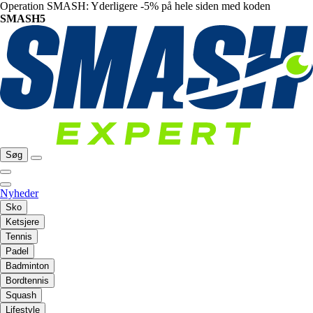
Operation SMASH: Yderligere -5% på hele siden med koden
SMASH5
Søg
Nyheder
Sko
Ketsjere
Tennis
Padel
Badminton
Bordtennis
Squash
Lifestyle