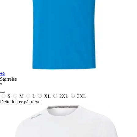
+6
Størrelse
*
S
M
L
XL
2XL
3XL
Dette felt er påkrævet