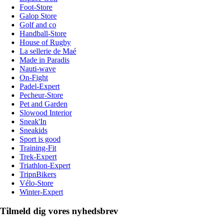
Foot-Store
Galop Store
Golf and co
Handball-Store
House of Rugby
La sellerie de Maé
Made in Paradis
Nauti-wave
On-Fight
Padel-Expert
Pecheur-Store
Pet and Garden
Slowood Interior
Sneak'In
Sneakids
Sport is good
Training-Fit
Trek-Expert
Triathlon-Expert
TripnBikers
Vélo-Store
Winter-Expert
Tilmeld dig vores nyhedsbrev