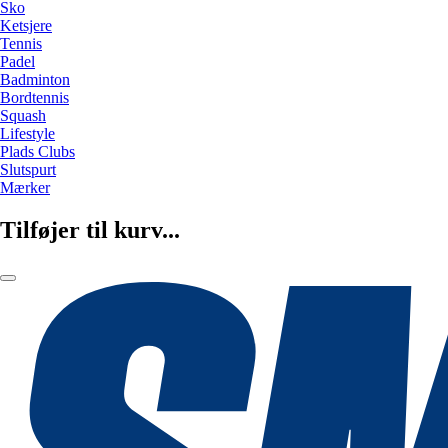
Sko
Ketsjere
Tennis
Padel
Badminton
Bordtennis
Squash
Lifestyle
Plads Clubs
Slutspurt
Mærker
Tilføjer til kurv...