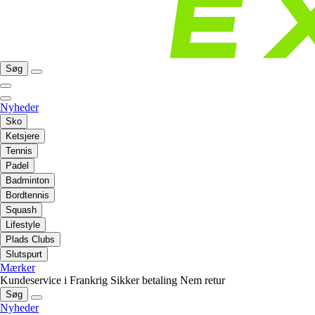
Søg
Nyheder
Sko
Ketsjere
Tennis
Padel
Badminton
Bordtennis
Squash
Lifestyle
Plads Clubs
Slutspurt
Mærker
Kundeservice i Frankrig
Sikker betaling
Nem retur
Søg
Nyheder