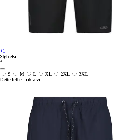
+1
Størrelse
*
S
M
L
XL
2XL
3XL
Dette felt er påkrævet