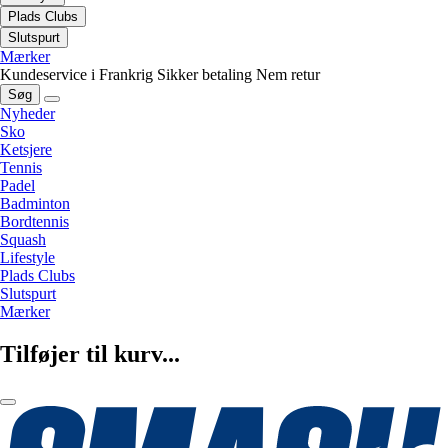
Plads Clubs
Slutspurt
Mærker
Kundeservice i Frankrig
Sikker betaling
Nem retur
Søg
Nyheder
Sko
Ketsjere
Tennis
Padel
Badminton
Bordtennis
Squash
Lifestyle
Plads Clubs
Slutspurt
Mærker
Tilføjer til kurv...