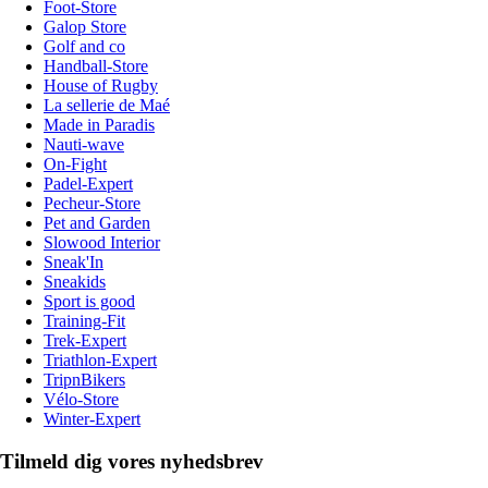
Foot-Store
Galop Store
Golf and co
Handball-Store
House of Rugby
La sellerie de Maé
Made in Paradis
Nauti-wave
On-Fight
Padel-Expert
Pecheur-Store
Pet and Garden
Slowood Interior
Sneak'In
Sneakids
Sport is good
Training-Fit
Trek-Expert
Triathlon-Expert
TripnBikers
Vélo-Store
Winter-Expert
Tilmeld dig vores nyhedsbrev