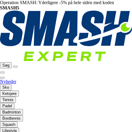
Operation SMASH: Yderligere -5% på hele siden med koden
SMASH5
Søg
Nyheder
Sko
Ketsjere
Tennis
Padel
Badminton
Bordtennis
Squash
Lifestyle