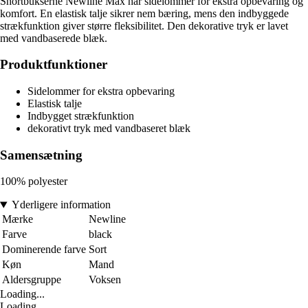
Shortbukserne Newline Max har sidelommer for ekstra opbevaring og
komfort. En elastisk talje sikrer nem bæring, mens den indbyggede
strækfunktion giver større fleksibilitet. Den dekorative tryk er lavet
med vandbaserede blæk.
Produktfunktioner
Sidelommer for ekstra opbevaring
Elastisk talje
Indbygget strækfunktion
dekorativt tryk med vandbaseret blæk
Samensætning
100% polyester
Yderligere information
Mærke
Newline
Farve
black
Dominerende farve
Sort
Køn
Mand
Aldersgruppe
Voksen
Loading...
Loading...