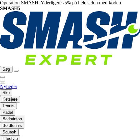
Operation SMASH: Yderligere -5% på hele siden med koden
SMASH5
Søg
Nyheder
Sko
Ketsjere
Tennis
Padel
Badminton
Bordtennis
Squash
Lifestyle