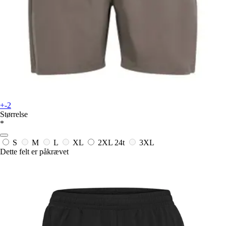
+-2
Størrelse
*
S
M
L
XL
2XL
24t
3XL
Dette felt er påkrævet