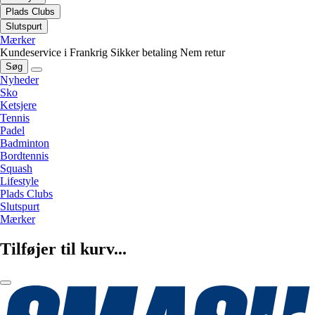
Plads Clubs
Slutspurt
Mærker
Kundeservice i Frankrig
Sikker betaling
Nem retur
Søg
Nyheder
Sko
Ketsjere
Tennis
Padel
Badminton
Bordtennis
Squash
Lifestyle
Plads Clubs
Slutspurt
Mærker
Tilføjer til kurv...