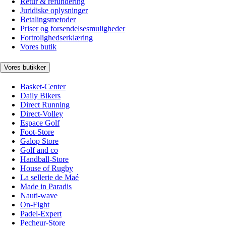
Retur & refundering
Juridiske oplysninger
Betalingsmetoder
Priser og forsendelsesmuligheder
Fortrolighedserklæring
Vores butik
Vores butikker
Basket-Center
Daily Bikers
Direct Running
Direct-Volley
Espace Golf
Foot-Store
Galop Store
Golf and co
Handball-Store
House of Rugby
La sellerie de Maé
Made in Paradis
Nauti-wave
On-Fight
Padel-Expert
Pecheur-Store