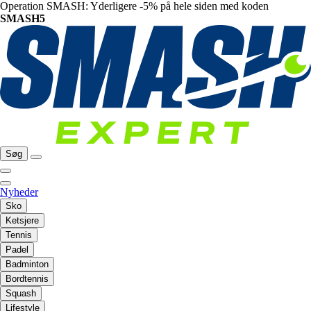
Operation SMASH: Yderligere -5% på hele siden med koden
SMASH5
Søg
Nyheder
Sko
Ketsjere
Tennis
Padel
Badminton
Bordtennis
Squash
Lifestyle