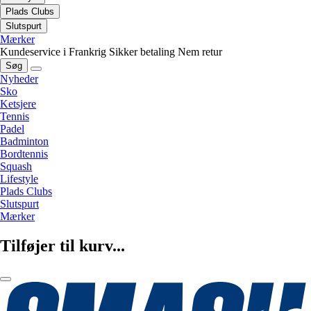
Plads Clubs
Slutspurt
Mærker
Kundeservice i Frankrig
Sikker betaling
Nem retur
Søg
Nyheder
Sko
Ketsjere
Tennis
Padel
Badminton
Bordtennis
Squash
Lifestyle
Plads Clubs
Slutspurt
Mærker
Tilføjer til kurv...