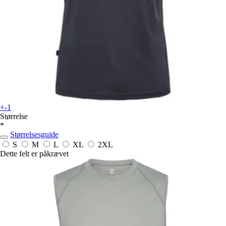
+-1
Størrelse
*
Størrelsesguide
S
M
L
XL
2XL
Dette felt er påkrævet