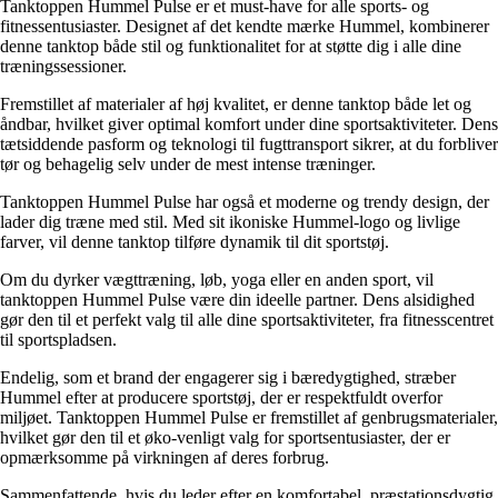
Tanktoppen Hummel Pulse er et must-have for alle sports- og
fitnessentusiaster. Designet af det kendte mærke Hummel, kombinerer
denne tanktop både stil og funktionalitet for at støtte dig i alle dine
træningssessioner.
Fremstillet af materialer af høj kvalitet, er denne tanktop både let og
åndbar, hvilket giver optimal komfort under dine sportsaktiviteter. Dens
tætsiddende pasform og teknologi til fugttransport sikrer, at du forbliver
tør og behagelig selv under de mest intense træninger.
Tanktoppen Hummel Pulse har også et moderne og trendy design, der
lader dig træne med stil. Med sit ikoniske Hummel-logo og livlige
farver, vil denne tanktop tilføre dynamik til dit sportstøj.
Om du dyrker vægttræning, løb, yoga eller en anden sport, vil
tanktoppen Hummel Pulse være din ideelle partner. Dens alsidighed
gør den til et perfekt valg til alle dine sportsaktiviteter, fra fitnesscentret
til sportspladsen.
Endelig, som et brand der engagerer sig i bæredygtighed, stræber
Hummel efter at producere sportstøj, der er respektfuldt overfor
miljøet. Tanktoppen Hummel Pulse er fremstillet af genbrugsmaterialer,
hvilket gør den til et øko-venligt valg for sportsentusiaster, der er
opmærksomme på virkningen af deres forbrug.
Sammenfattende, hvis du leder efter en komfortabel, præstationsdygtig