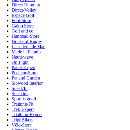
Direct Running
Direct-Volley
Espace Golf
Foot-Store
Galop Store
Golf and co
Handball-Store
House of Rugby
La sellerie de Maé
Made in Paradis
Nauti-wave
On-Fight
Padel-Expert
Pecheur-Store
Pet and Garden
Slowood Interior
Sneak'In
Sneakids
Sport is good
Training-Fit
Trek-Expert
Triathlon-Expert
TripnBikers
Vélo-Store