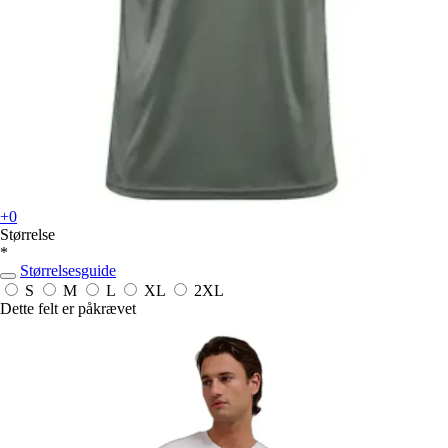
+0
Størrelse
*
Størrelsesguide
S
M
L
XL
2XL
Dette felt er påkrævet