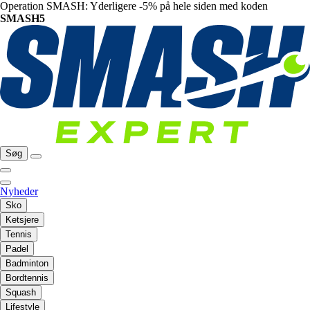
Operation SMASH: Yderligere -5% på hele siden med koden
SMASH5
Søg
Nyheder
Sko
Ketsjere
Tennis
Padel
Badminton
Bordtennis
Squash
Lifestyle