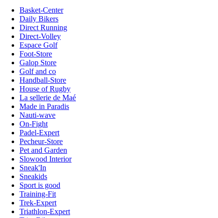
Basket-Center
Daily Bikers
Direct Running
Direct-Volley
Espace Golf
Foot-Store
Galop Store
Golf and co
Handball-Store
House of Rugby
La sellerie de Maé
Made in Paradis
Nauti-wave
On-Fight
Padel-Expert
Pecheur-Store
Pet and Garden
Slowood Interior
Sneak'In
Sneakids
Sport is good
Training-Fit
Trek-Expert
Triathlon-Expert