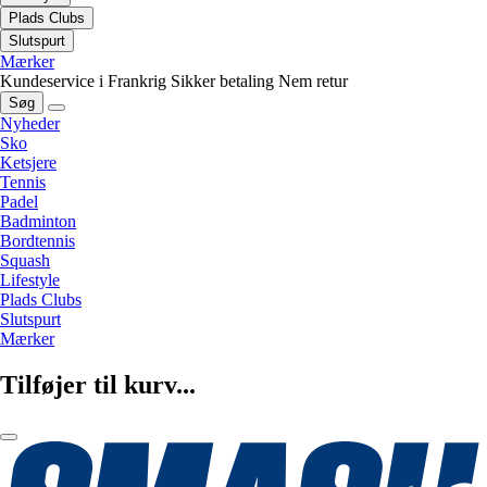
Plads Clubs
Slutspurt
Mærker
Kundeservice i Frankrig
Sikker betaling
Nem retur
Søg
Nyheder
Sko
Ketsjere
Tennis
Padel
Badminton
Bordtennis
Squash
Lifestyle
Plads Clubs
Slutspurt
Mærker
Tilføjer til kurv...