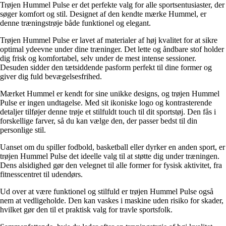
Trøjen Hummel Pulse er det perfekte valg for alle sportsentusiaster, der
søger komfort og stil. Designet af den kendte mærke Hummel, er
denne træningstrøje både funktionel og elegant.
Trøjen Hummel Pulse er lavet af materialer af høj kvalitet for at sikre
optimal ydeevne under dine træninger. Det lette og åndbare stof holder
dig frisk og komfortabel, selv under de mest intense sessioner.
Desuden sidder den tætsiddende pasform perfekt til dine former og
giver dig fuld bevægelsesfrihed.
Mærket Hummel er kendt for sine unikke designs, og trøjen Hummel
Pulse er ingen undtagelse. Med sit ikoniske logo og kontrasterende
detaljer tilføjer denne trøje et stilfuldt touch til dit sportstøj. Den fås i
forskellige farver, så du kan vælge den, der passer bedst til din
personlige stil.
Uanset om du spiller fodbold, basketball eller dyrker en anden sport, er
trøjen Hummel Pulse det ideelle valg til at støtte dig under træningen.
Dens alsidighed gør den velegnet til alle former for fysisk aktivitet, fra
fitnesscentret til udendørs.
Ud over at være funktionel og stilfuld er trøjen Hummel Pulse også
nem at vedligeholde. Den kan vaskes i maskine uden risiko for skader,
hvilket gør den til et praktisk valg for travle sportsfolk.