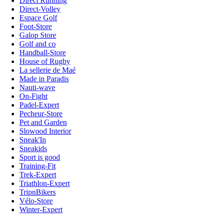
Direct Running
Direct-Volley
Espace Golf
Foot-Store
Galop Store
Golf and co
Handball-Store
House of Rugby
La sellerie de Maé
Made in Paradis
Nauti-wave
On-Fight
Padel-Expert
Pecheur-Store
Pet and Garden
Slowood Interior
Sneak'In
Sneakids
Sport is good
Training-Fit
Trek-Expert
Triathlon-Expert
TripnBikers
Vélo-Store
Winter-Expert