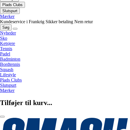
Plads Clubs
Slutspurt
Mærker
Kundeservice i Frankrig
Sikker betaling
Nem retur
Søg
Nyheder
Sko
Ketsjere
Tennis
Padel
Badminton
Bordtennis
Squash
Lifestyle
Plads Clubs
Slutspurt
Mærker
Tilføjer til kurv...