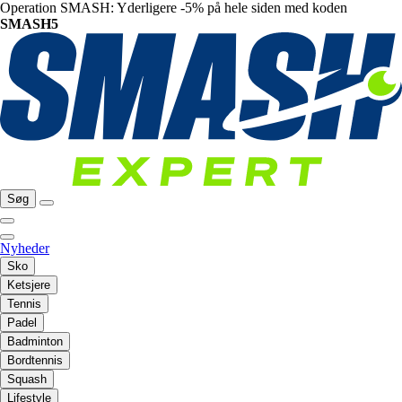
Operation SMASH: Yderligere -5% på hele siden med koden
SMASH5
Søg
Nyheder
Sko
Ketsjere
Tennis
Padel
Badminton
Bordtennis
Squash
Lifestyle