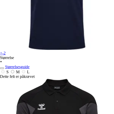
+-2
Størrelse
*
Størrelsesguide
S
M
L
Dette felt er påkrævet