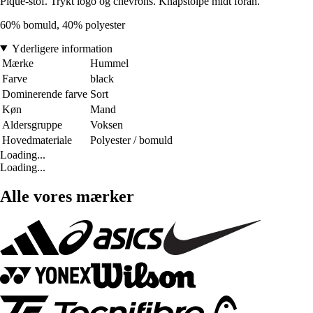
Piqué-stof. Trykt logo og chevrons. Knapstolpe midt foran.
60% bomuld, 40% polyester
Yderligere information
Mærke
Hummel
Farve
black
Dominerende farve
Sort
Køn
Mand
Aldersgruppe
Voksen
Hovedmateriale
Polyester / bomuld
Loading...
Loading...
Alle vores mærker