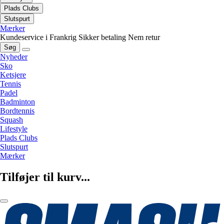
Plads Clubs
Slutspurt
Mærker
Kundeservice i Frankrig
Sikker betaling
Nem retur
Søg
Nyheder
Sko
Ketsjere
Tennis
Padel
Badminton
Bordtennis
Squash
Lifestyle
Plads Clubs
Slutspurt
Mærker
Tilføjer til kurv...