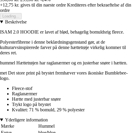
+12,75 kr.
gives til din naeste ordre
Krediteres efter bekraeftelse af din
ordre
Loading...
Beskrivelse
ISAM 2.0 HOODIE er lavet af blød, behagelig bomuldsrig fleece.
Polyesterfibrene i denne beklædningsgenstand gør, at de
kulturarvsinspirerede farver på denne hættetrøje virkelig kommer til
deres ret.
hummel Hættetrøjen har raglanærmer og en justerbar snøre i hætten.
met Det store print på brystet fremhæver vores ikoniske Bumblebee-
logo.
Fleece-stof
Raglanærmer
Hætte med justerbar snøre
Trykt logo på brystet
Kvalitet: 71 % bomuld, 29 % polyester
Yderligere information
Mærke
Hummel
Farve
blue/blue