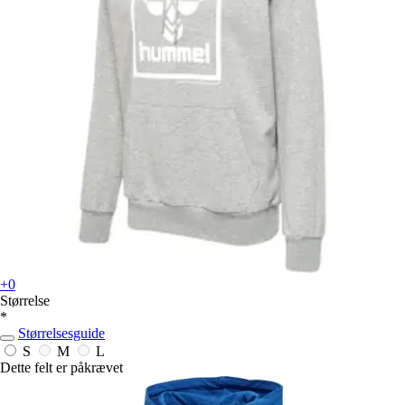
+0
Størrelse
*
Størrelsesguide
S
M
L
Dette felt er påkrævet