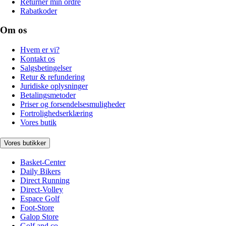
Returnér min ordre
Rabatkoder
Om os
Hvem er vi?
Kontakt os
Salgsbetingelser
Retur & refundering
Juridiske oplysninger
Betalingsmetoder
Priser og forsendelsesmuligheder
Fortrolighedserklæring
Vores butik
Vores butikker
Basket-Center
Daily Bikers
Direct Running
Direct-Volley
Espace Golf
Foot-Store
Galop Store
Golf and co