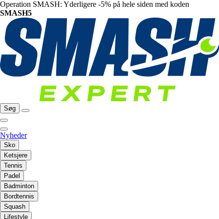
Operation SMASH: Yderligere -5% på hele siden med koden
SMASH5
Søg
Nyheder
Sko
Ketsjere
Tennis
Padel
Badminton
Bordtennis
Squash
Lifestyle