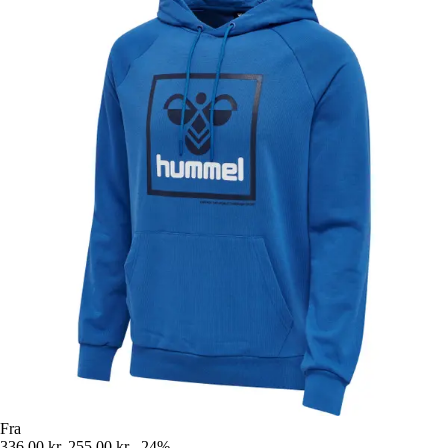
Fra
336,00 kr.
255,00 kr.
-24%