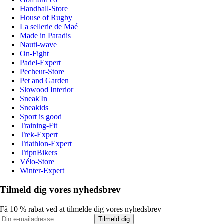
Handball-Store
House of Rugby
La sellerie de Maé
Made in Paradis
Nauti-wave
On-Fight
Padel-Expert
Pecheur-Store
Pet and Garden
Slowood Interior
Sneak'In
Sneakids
Sport is good
Training-Fit
Trek-Expert
Triathlon-Expert
TripnBikers
Vélo-Store
Winter-Expert
Tilmeld dig vores nyhedsbrev
Få 10 % rabat ved at tilmelde dig vores nyhedsbrev
Tilmeld dig