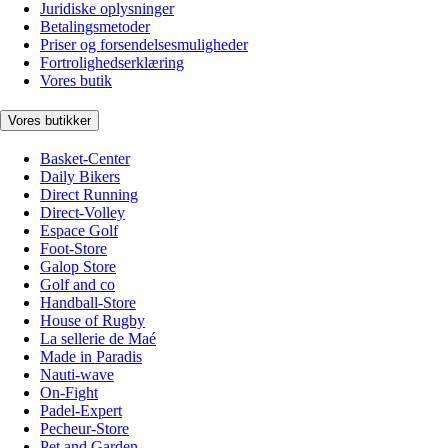
Juridiske oplysninger
Betalingsmetoder
Priser og forsendelsesmuligheder
Fortrolighedserklæring
Vores butik
Vores butikker
Basket-Center
Daily Bikers
Direct Running
Direct-Volley
Espace Golf
Foot-Store
Galop Store
Golf and co
Handball-Store
House of Rugby
La sellerie de Maé
Made in Paradis
Nauti-wave
On-Fight
Padel-Expert
Pecheur-Store
Pet and Garden