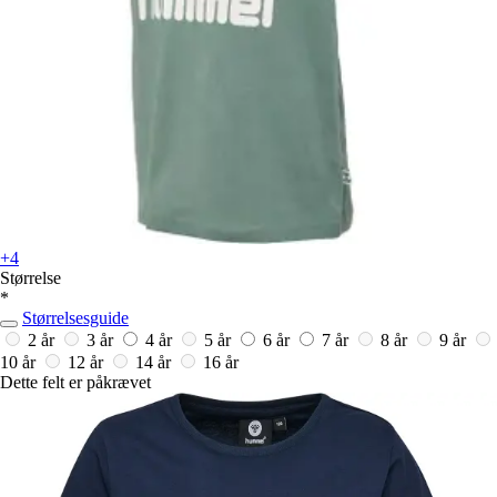
+4
Størrelse
*
Størrelsesguide
2 år
3 år
4 år
5 år
6 år
7 år
8 år
9 år
10 år
12 år
14 år
16 år
Dette felt er påkrævet