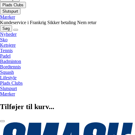
Plads Clubs
Slutspurt
Mærker
Kundeservice i Frankrig
Sikker betaling
Nem retur
Søg
Nyheder
Sko
Ketsjere
Tennis
Padel
Badminton
Bordtennis
Squash
Lifestyle
Plads Clubs
Slutspurt
Mærker
Tilføjer til kurv...