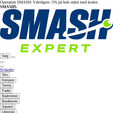
Operation SMASH: Yderligere -5% på hele siden med koden
SMASH5
Søg
Nyheder
Sko
Ketsjere
Tennis
Padel
Badminton
Bordtennis
Squash
Lifestyle