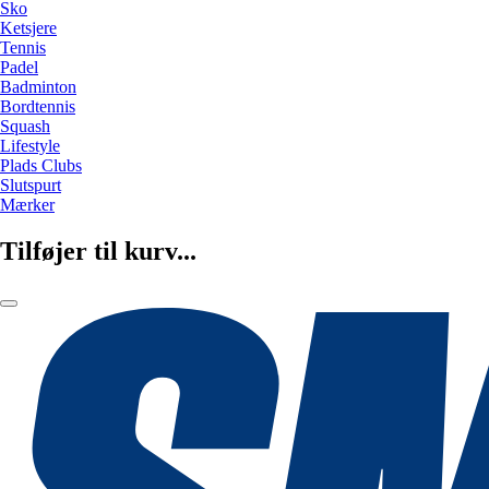
Sko
Ketsjere
Tennis
Padel
Badminton
Bordtennis
Squash
Lifestyle
Plads Clubs
Slutspurt
Mærker
Tilføjer til kurv...