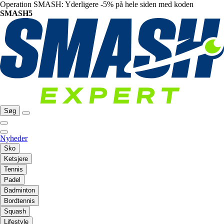
Operation SMASH: Yderligere -5% på hele siden med koden
SMASH5
Søg
Nyheder
Sko
Ketsjere
Tennis
Padel
Badminton
Bordtennis
Squash
Lifestyle