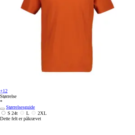
+12
Størrelse
*
Størrelsesguide
S
24t
L
2XL
Dette felt er påkrævet