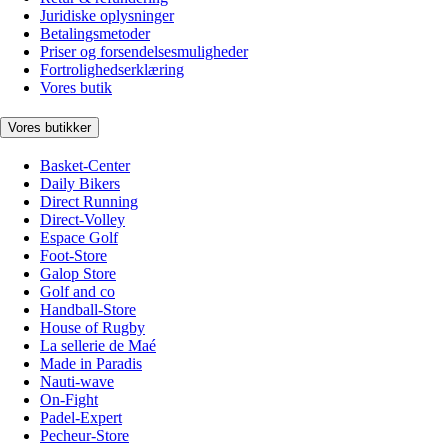
Juridiske oplysninger
Betalingsmetoder
Priser og forsendelsesmuligheder
Fortrolighedserklæring
Vores butik
Vores butikker
Basket-Center
Daily Bikers
Direct Running
Direct-Volley
Espace Golf
Foot-Store
Galop Store
Golf and co
Handball-Store
House of Rugby
La sellerie de Maé
Made in Paradis
Nauti-wave
On-Fight
Padel-Expert
Pecheur-Store