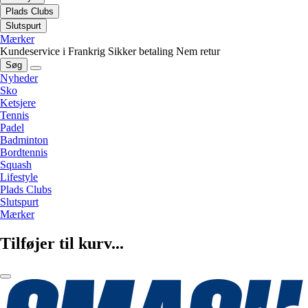
Plads Clubs
Slutspurt
Mærker
Kundeservice i Frankrig
Sikker betaling
Nem retur
Søg
Nyheder
Sko
Ketsjere
Tennis
Padel
Badminton
Bordtennis
Squash
Lifestyle
Plads Clubs
Slutspurt
Mærker
Tilføjer til kurv...