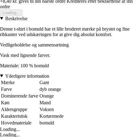
+8,40 kr.
gives til din naeste ordre
Krediteres efter bekraeftelse af din
ordre
Loading...
Beskrivelse
Denne t-shirt i bomuld har et lille broderet mærke på brystet og fine
ribkanter ved udskæringen for at give dig absolut komfort.
Vedligeholdelse og sammensætning
Vask med lignende farver.
Materiale: 100 % bomuld
Yderligere information
Mærke
Gant
Farve
dyb orange
Dominerende farve
Orange
Køn
Mand
Aldersgruppe
Voksen
Karakteristisk
Kortærmede
Hovedmateriale
bomuld
Loading...
Loading...