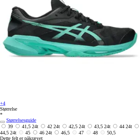
+4
Størrelse
*
Størrelsesguide
39
41,5
24t
42
24t
42,5
24t
43,5
24t
44
24t
44,5
24t
45
46
24t
46,5
47
48
50,5
Dette felt er påkrævet