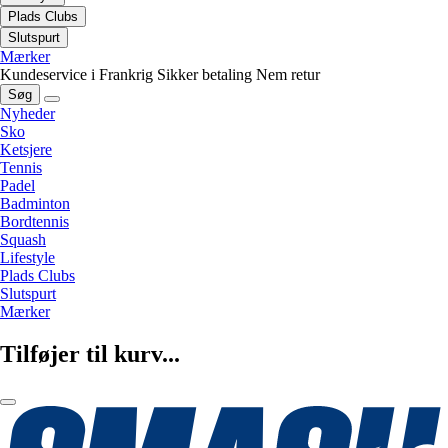
Plads Clubs
Slutspurt
Mærker
Kundeservice i Frankrig
Sikker betaling
Nem retur
Søg
Nyheder
Sko
Ketsjere
Tennis
Padel
Badminton
Bordtennis
Squash
Lifestyle
Plads Clubs
Slutspurt
Mærker
Tilføjer til kurv...