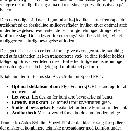
vil gøre det muligt for dig at nå dit maksimale præstationsniveau på
banen.
Den udvendige sål lavet af gummi af høj kvalitet sikrer fremragende
trækkraft på de forskellige spilleoverflader, hvilket giver optimal greb
under bevægelser, hvad enten det er hurtige retningændringer eller
kraftfulde slag. Dens design fremmer også stor fleksibilitet, hvilket
muliggør en naturlig bevægelse af foden.
Designet af disse sko er tænkt for at give overlegen støtte, samtidig
med at fugtigheden let kan transporteres væk, så dine fødder holdes
kølige og tørre. Overdelen i mesh forbedrer luftgennemstrømningen,
mens den giver en behagelig og komfortabel pasform.
Nøglepunkter for tennis sko Asics Solution Speed FF 4:
Optimal stødabsorption:
FlyteFoam og GEL teknologi for at
reducere stød.
Let vægt:
Let design for hurtigere bevægelse på banen.
Effektiv trækkraft:
Gummisål for uovertruffen greb.
Støtte til bevægelse:
Fleksibilitet for bedre komfort under spil.
Åndbarhed:
Mesh-overdel for at holde dine fødder kølige.
Tennis sko Asics Solution Speed FF 4 er det ideelle valg for spillere,
der ønsker at kombinere tekniske præstationer med komfort under