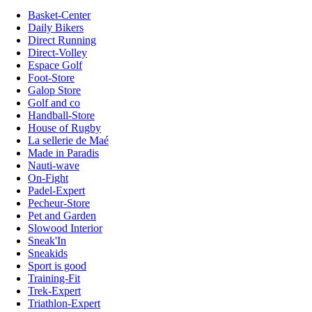
Basket-Center
Daily Bikers
Direct Running
Direct-Volley
Espace Golf
Foot-Store
Galop Store
Golf and co
Handball-Store
House of Rugby
La sellerie de Maé
Made in Paradis
Nauti-wave
On-Fight
Padel-Expert
Pecheur-Store
Pet and Garden
Slowood Interior
Sneak'In
Sneakids
Sport is good
Training-Fit
Trek-Expert
Triathlon-Expert