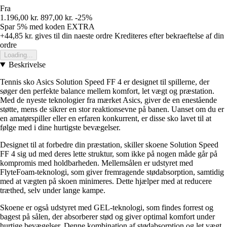
Fra
1.196,00 kr.
897,00 kr.
-25%
Spar 5%
med koden
EXTRA
+44,85 kr.
gives til din naeste ordre
Krediteres efter bekraeftelse af din
ordre
Loading...
Beskrivelse
Tennis sko Asics Solution Speed FF 4 er designet til spillerne, der
søger den perfekte balance mellem komfort, let vægt og præstation.
Med de nyeste teknologier fra mærket Asics, giver de en enestående
støtte, mens de sikrer en stor reaktionsevne på banen. Uanset om du er
en amatørspiller eller en erfaren konkurrent, er disse sko lavet til at
følge med i dine hurtigste bevægelser.
Designet til at forbedre din præstation, skiller skoene Solution Speed
FF 4 sig ud med deres lette struktur, som ikke på nogen måde går på
kompromis med holdbarheden. Mellemsålen er udstyret med
FlyteFoam-teknologi, som giver fremragende stødabsorption, samtidig
med at vægten på skoen minimeres. Dette hjælper med at reducere
træthed, selv under lange kampe.
Skoene er også udstyret med GEL-teknologi, som findes forrest og
bagest på sålen, der absorberer stød og giver optimal komfort under
hurtige bevægelser. Denne kombination af stødabsorption og let vægt